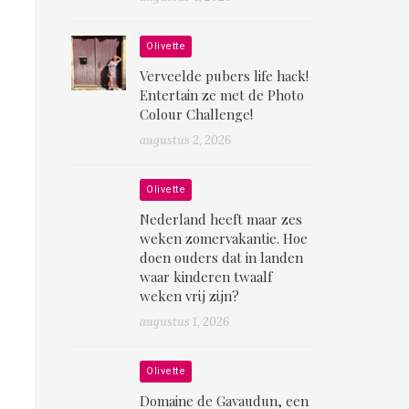
Olivette
Verveelde pubers life hack!
Entertain ze met de Photo
Colour Challenge!
augustus 2, 2026
Olivette
Nederland heeft maar zes
weken zomervakantie. Hoe
doen ouders dat in landen
waar kinderen twaalf
weken vrij zijn?
augustus 1, 2026
Olivette
Domaine de Gavaudun, een