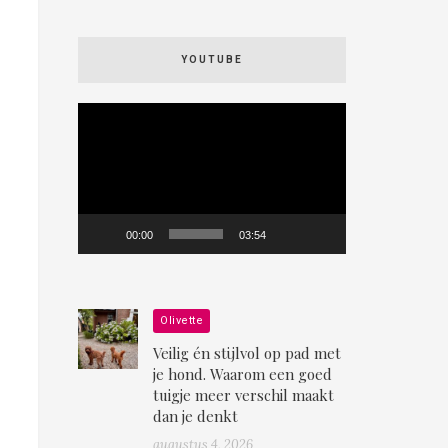
YOUTUBE
Videospeler
00:00
03:54
Olivette
Veilig én stijlvol op pad met
je hond. Waarom een goed
tuigje meer verschil maakt
dan je denkt
augustus 4, 2026