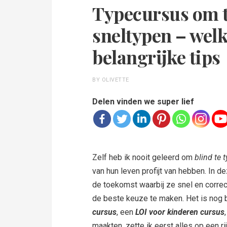
Typecursus om t
sneltypen – welk
belangrijke tips
BY OLIVETTE
Delen vinden we super lief
Zelf heb ik nooit geleerd om
blind te 
van hun leven profijt van hebben. In d
de toekomst waarbij ze snel en correc
de beste keuze te maken. Het is nog b
cursus
, een
LOI voor kinderen cursus
maakten, zette ik eerst alles op een rij