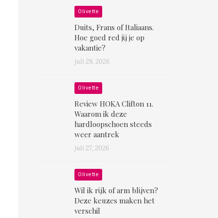
Olivette
Duits, Frans of Italiaans.
Hoe goed red jij je op
vakantie?
juli 28, 2026
Olivette
Review HOKA Clifton 11.
Waarom ik deze
hardloopschoen steeds
weer aantrek
juli 27, 2026
Olivette
Wil ik rijk of arm blijven?
Deze keuzes maken het
verschil