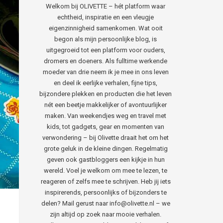
Welkom bij OLIVETTE – hét platform waar
echtheid, inspiratie en een vleugje
eigenzinnigheid samenkomen. Wat ooit
begon als mijn persoonlijke blog, is
uitgegroeid tot een platform voor ouders,
dromers en doeners. Als fulltime werkende
moeder van drie neem ik je mee in ons leven
en deel ik eerlijke verhalen, fijne tips,
bijzondere plekken en producten die het leven
nét een beetje makkelijker of avontuurlijker
maken. Van weekendjes weg en travel met
kids, tot gadgets, gear en momenten van
verwondering – bij Olivette draait het om het
grote geluk in de kleine dingen. Regelmatig
geven ook gastbloggers een kijkje in hun
wereld. Voel je welkom om mee te lezen, te
reageren of zelfs mee te schrijven. Heb jij iets
inspirerends, persoonlijks of bijzonders te
delen? Mail gerust naar info@olivette.nl – we
zijn altijd op zoek naar mooie verhalen.