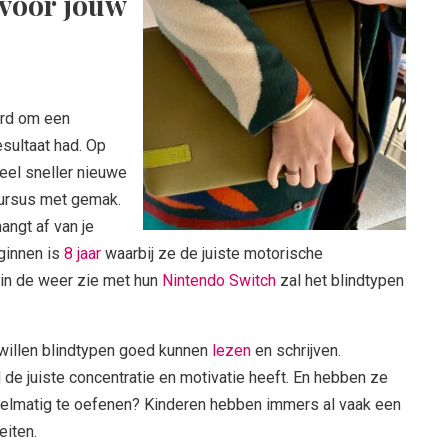
 voor jouw
erd om een
esultaat had. Op
veel sneller nieuwe
ursus met gemak.
angt af van je
ginnen is
8 jaar
waarbij ze de juiste motorische
in de weer zie met hun
Nintendo Switch
zal het blindtypen
e willen blindtypen goed kunnen
lezen
en schrijven.
d de juiste concentratie en motivatie heeft. En hebben ze
gelmatig te oefenen? Kinderen hebben immers al vaak een
eiten.