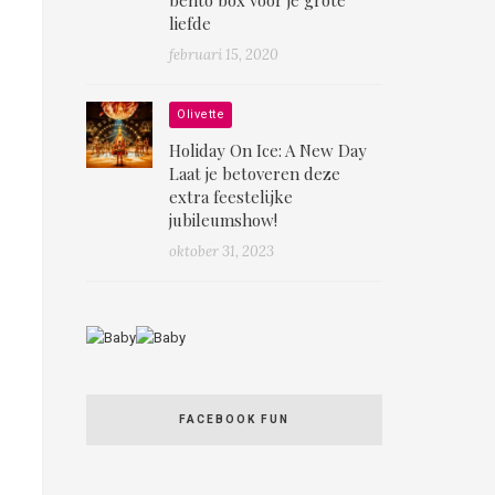
liefde
februari 15, 2020
Olivette
Holiday On Ice: A New Day
Laat je betoveren deze
extra feestelijke
jubileumshow!
oktober 31, 2023
FACEBOOK FUN