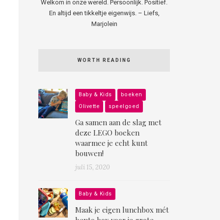
Welkom in onze wereld. Persoonlijk. Positief.
En altijd een tikkeltje eigenwijs. – Liefs,
Marjolein
WORTH READING
Baby & Kids
boeken
Olivette
speelgoed
Ga samen aan de slag met
deze LEGO boeken
waarmee je echt kunt
bouwen!
juli 15, 2020
Baby & Kids
Maak je eigen lunchbox mét
bento box voor je grote