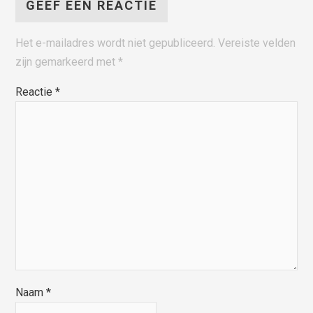
GEEF EEN REACTIE
Het e-mailadres wordt niet gepubliceerd.
Vereiste velden
zijn gemarkeerd met
*
Reactie
*
Naam
*