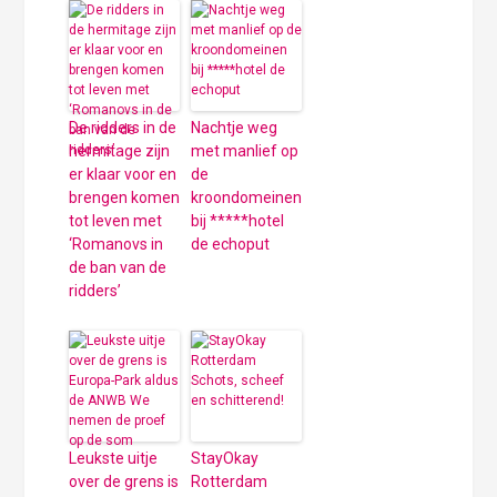
De ridders in de
Nachtje weg
hermitage zijn
met manlief op
er klaar voor en
de
brengen komen
kroondomeinen
tot leven met
bij *****hotel
‘Romanovs in
de echoput
de ban van de
ridders’
Leukste uitje
StayOkay
over de grens is
Rotterdam