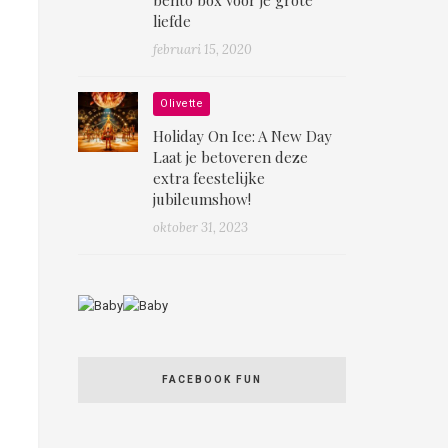
liefde
februari 15, 2020
Olivette
Holiday On Ice: A New Day
Laat je betoveren deze
extra feestelijke
jubileumshow!
oktober 31, 2023
FACEBOOK FUN