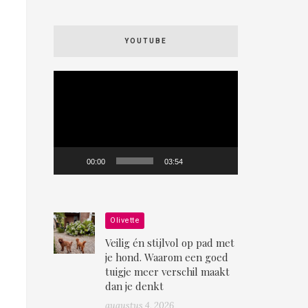
YOUTUBE
Videospeler
00:00
03:54
Olivette
Veilig én stijlvol op pad met
je hond. Waarom een goed
tuigje meer verschil maakt
dan je denkt
augustus 4, 2026