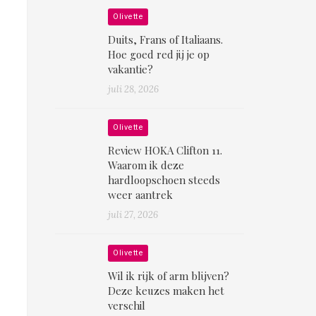
Olivette
Duits, Frans of Italiaans.
Hoe goed red jij je op
vakantie?
juli 28, 2026
Olivette
Review HOKA Clifton 11.
Waarom ik deze
hardloopschoen steeds
weer aantrek
juli 27, 2026
Olivette
Wil ik rijk of arm blijven?
Deze keuzes maken het
verschil