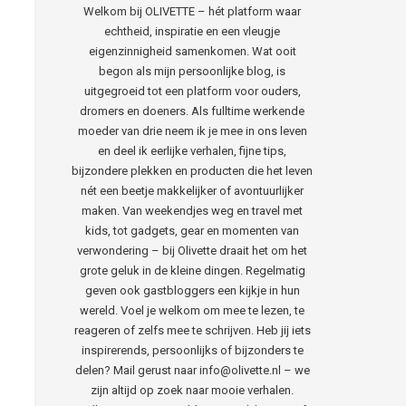
Welkom bij OLIVETTE – hét platform waar
echtheid, inspiratie en een vleugje
eigenzinnigheid samenkomen. Wat ooit
begon als mijn persoonlijke blog, is
uitgegroeid tot een platform voor ouders,
dromers en doeners. Als fulltime werkende
moeder van drie neem ik je mee in ons leven
en deel ik eerlijke verhalen, fijne tips,
bijzondere plekken en producten die het leven
nét een beetje makkelijker of avontuurlijker
maken. Van weekendjes weg en travel met
kids, tot gadgets, gear en momenten van
verwondering – bij Olivette draait het om het
grote geluk in de kleine dingen. Regelmatig
geven ook gastbloggers een kijkje in hun
wereld. Voel je welkom om mee te lezen, te
reageren of zelfs mee te schrijven. Heb jij iets
inspirerends, persoonlijks of bijzonders te
delen? Mail gerust naar info@olivette.nl – we
zijn altijd op zoek naar mooie verhalen.