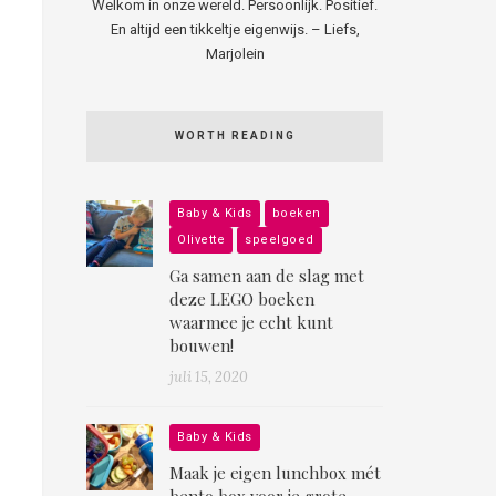
Welkom in onze wereld. Persoonlijk. Positief.
En altijd een tikkeltje eigenwijs. – Liefs,
Marjolein
WORTH READING
Baby & Kids
boeken
Olivette
speelgoed
Ga samen aan de slag met
deze LEGO boeken
waarmee je echt kunt
bouwen!
juli 15, 2020
Baby & Kids
Maak je eigen lunchbox mét
bento box voor je grote