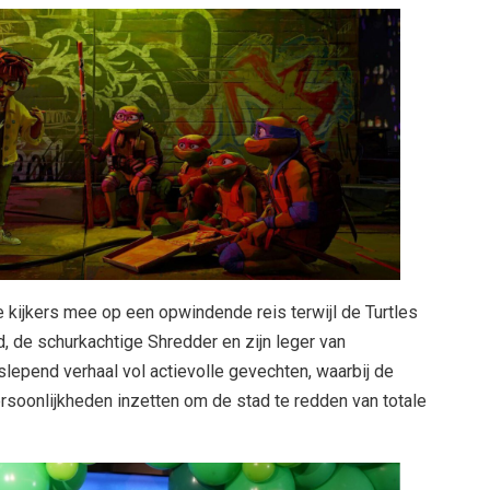
kijkers mee op een opwindende reis terwijl de Turtles
 de schurkachtige Shredder en zijn leger van
slepend verhaal vol actievolle gevechten, waarbij de
rsoonlijkheden inzetten om de stad te redden van totale