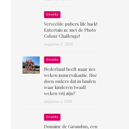
Olivette
Verveelde pubers life hack!
Entertain ze met de Photo
Colour Challenge!
augustus 2, 2026
Olivette
Nederland heeft maar zes
weken zomervakantie. Hoe
doen ouders dat in landen
waar kinderen twaalf
weken vrij zijn?
augustus 1, 2026
Olivette
Domaine de Gavaudun, een