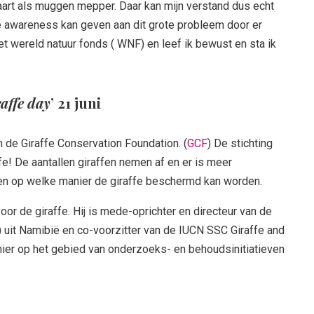
aart als muggen mepper. Daar kan mijn verstand dus echt
tje awareness kan geven aan dit grote probleem door er
het wereld natuur fonds ( WNF) en leef ik bewust en sta ik
raffe day
’ 21 juni
an de Giraffe Conservation Foundation. (
GCF
) De stichting
fe! De aantallen giraffen nemen af en er is meer
n op welke manier de giraffe beschermd kan worden.
oor de giraffe. Hij is mede-oprichter en directeur van de
 uit Namibië en co-voorzitter van de IUCN SSC Giraffe and
onier op het gebied van onderzoeks- en behoudsinitiatieven