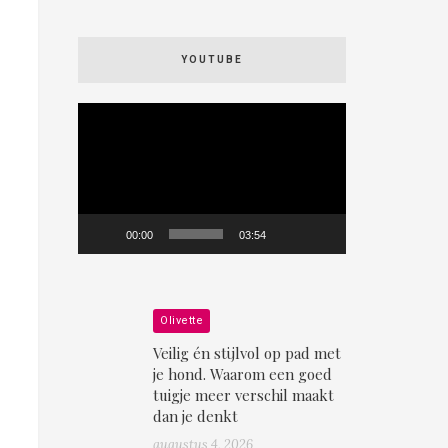
YOUTUBE
Videospeler
00:00
03:54
Olivette
Veilig én stijlvol op pad met
je hond. Waarom een goed
tuigje meer verschil maakt
dan je denkt
augustus 4, 2026