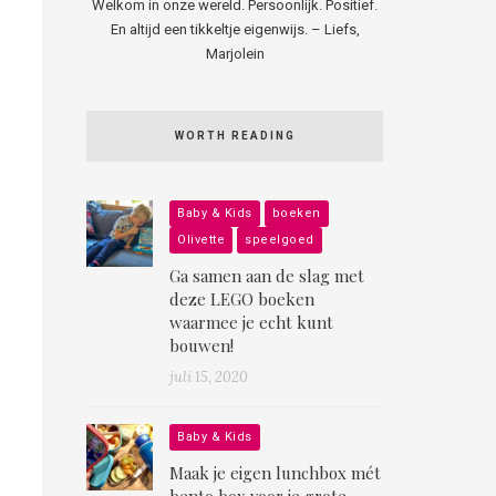
Welkom in onze wereld. Persoonlijk. Positief.
En altijd een tikkeltje eigenwijs. – Liefs,
Marjolein
WORTH READING
Baby & Kids
boeken
Olivette
speelgoed
Ga samen aan de slag met
deze LEGO boeken
waarmee je echt kunt
bouwen!
juli 15, 2020
Baby & Kids
Maak je eigen lunchbox mét
bento box voor je grote