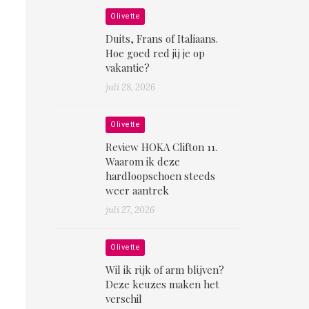
Olivette
Duits, Frans of Italiaans.
Hoe goed red jij je op
vakantie?
juli 28, 2026
Olivette
Review HOKA Clifton 11.
Waarom ik deze
hardloopschoen steeds
weer aantrek
juli 27, 2026
Olivette
Wil ik rijk of arm blijven?
Deze keuzes maken het
verschil