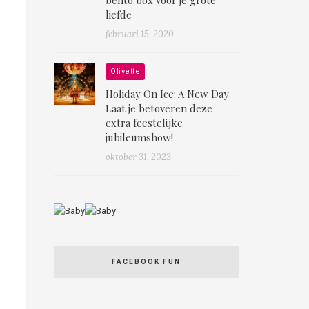
liefde
februari 15, 2020
Olivette
Holiday On Ice: A New Day
Laat je betoveren deze
extra feestelijke
jubileumshow!
oktober 31, 2023
FACEBOOK FUN