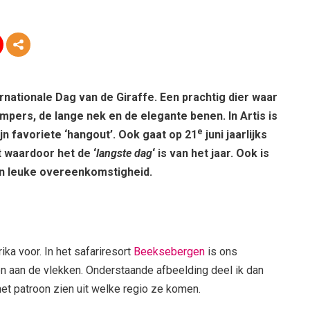
ternationale Dag van de Giraffe. Een prachtig dier waar
impers, de lange nek en de elegante benen. In Artis is
e
ijn favoriete ‘hangout’. Ook gaat op 21
juni jaarlijks
t waardoor het de ‘
langste dag
‘ is van het jaar. Ook is
en leuke overeenkomstigheid.
ika voor. In het safariresort
Beeksebergen
is ons
nen aan de vlekken. Onderstaande afbeelding deel ik dan
het patroon zien uit welke regio ze komen.