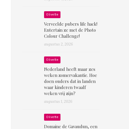
Olivette
Verveelde pubers life hack!
Entertain ze met de Photo
Colour Challenge!
augustus 2, 2026
Olivette
Nederland heeft maar zes
weken zomervakantie. Hoe
doen ouders dat in landen
waar kinderen twaalf
weken vrij zijn?
augustus 1, 2026
Olivette
Domaine de Gavaudun, een