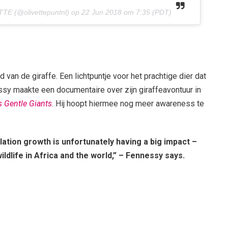
TTE (@olivettepuntnl) op
22 Jun 2018 om 7:35 (PDT)
d van de giraffe. Een lichtpuntje voor het prachtige dier dat
sy maakte een documentaire over zijn giraffeavontuur in
’s Gentle Giants
. Hij hoopt hiermee nog meer awareness te
lation growth is unfortunately having a big impact –
wildlife in Africa and the world,” – Fennessy says.