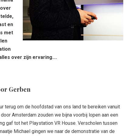
k over
telde,
ast en
lfs met
rlen
ation
alles over zijn ervaring….
oor Gerben
uur terug om de hoofdstad van ons land te bereiken vanuit
 door Amsterdam zouden we bijna voorbij lopen aan een
g gaf tot het Playstation VR House. Verscholen tussen
maatje Michael gingen we naar de demonstratie van de