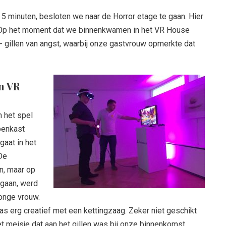
5 minuten, besloten we naar de Horror etage te gaan. Hier
! Op het moment dat we binnenkwamen in het VR House
 gillen van angst, waarbij onze gastvrouw opmerkte dat
n VR
n het spel
penkast
gaat in het
De
n, maar op
 gaan, werd
jonge vrouw.
as erg creatief met een kettingzaag. Zeker niet geschikt
t meisje dat aan het gillen was bij onze binnenkomst.