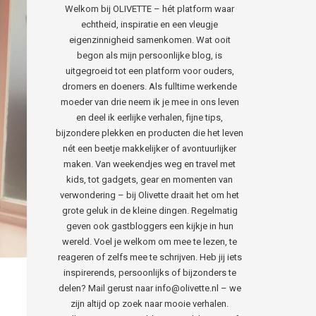
Welkom bij OLIVETTE – hét platform waar
echtheid, inspiratie en een vleugje
eigenzinnigheid samenkomen. Wat ooit
begon als mijn persoonlijke blog, is
uitgegroeid tot een platform voor ouders,
dromers en doeners. Als fulltime werkende
moeder van drie neem ik je mee in ons leven
en deel ik eerlijke verhalen, fijne tips,
bijzondere plekken en producten die het leven
nét een beetje makkelijker of avontuurlijker
maken. Van weekendjes weg en travel met
kids, tot gadgets, gear en momenten van
verwondering – bij Olivette draait het om het
grote geluk in de kleine dingen. Regelmatig
geven ook gastbloggers een kijkje in hun
wereld. Voel je welkom om mee te lezen, te
reageren of zelfs mee te schrijven. Heb jij iets
inspirerends, persoonlijks of bijzonders te
delen? Mail gerust naar info@olivette.nl – we
zijn altijd op zoek naar mooie verhalen.