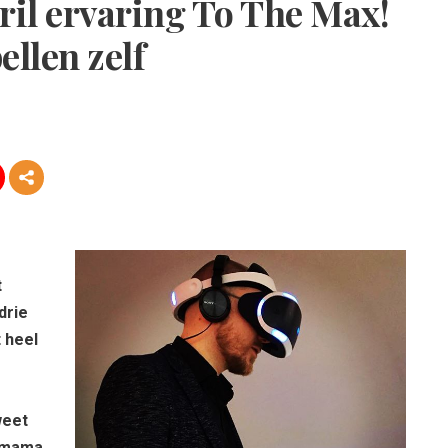
ril ervaring To The Max!
ellen zelf
t
drie
 heel
weet
e mama