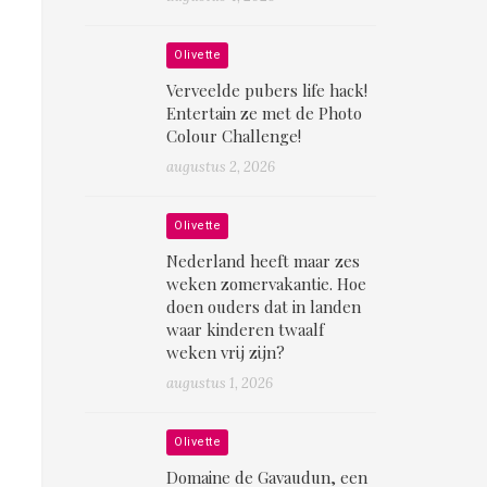
Olivette
Verveelde pubers life hack!
Entertain ze met de Photo
Colour Challenge!
augustus 2, 2026
Olivette
Nederland heeft maar zes
weken zomervakantie. Hoe
doen ouders dat in landen
waar kinderen twaalf
weken vrij zijn?
augustus 1, 2026
Olivette
Domaine de Gavaudun, een