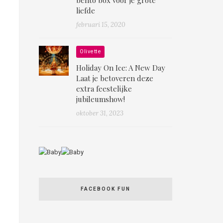
liefde
februari 15, 2020
Olivette
Holiday On Ice: A New Day
Laat je betoveren deze
extra feestelijke
jubileumshow!
oktober 31, 2023
FACEBOOK FUN