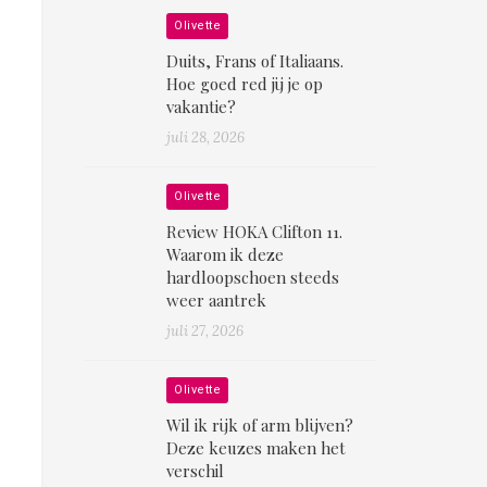
Olivette
Duits, Frans of Italiaans.
Hoe goed red jij je op
vakantie?
juli 28, 2026
Olivette
Review HOKA Clifton 11.
Waarom ik deze
hardloopschoen steeds
weer aantrek
juli 27, 2026
Olivette
Wil ik rijk of arm blijven?
Deze keuzes maken het
verschil