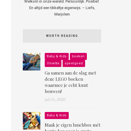
Welkom in onze wereld. Persoonlijk. Positief.
En altijd een tikkeltje eigenwijs. – Liefs,
Marjolein
WORTH READING
Baby & Kids
boeken
Olivette
speelgoed
Ga samen aan de slag met
deze LEGO boeken
waarmee je echt kunt
bouwen!
juli 15, 2020
Baby & Kids
Maak je eigen lunchbox mét
bento box voor je grote