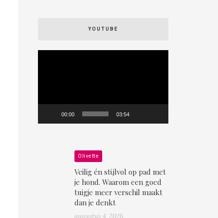
YOUTUBE
Videospeler
00:00
03:54
Olivette
Veilig én stijlvol op pad met
je hond. Waarom een goed
tuigje meer verschil maakt
dan je denkt
augustus 4, 2026