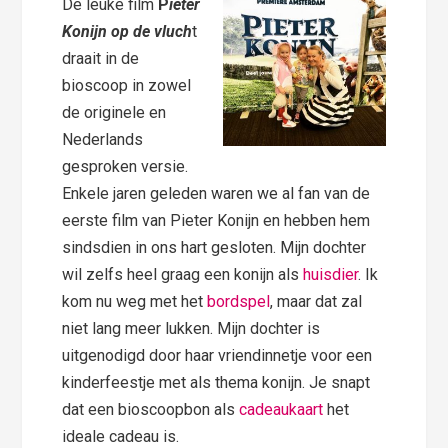
De leuke film
P
ieter
Konijn op de vluch
t
draait in de
bioscoop in zowel
de originele en
Nederlands
gesproken versie.
Enkele jaren geleden waren we al fan van de
eerste film van Pieter Konijn en hebben hem
sindsdien in ons hart gesloten. Mijn dochter
wil zelfs heel graag een konijn als
huisdier
. Ik
kom nu weg met het
bordspel
, maar dat zal
niet lang meer lukken. Mijn dochter is
uitgenodigd door haar vriendinnetje voor een
kinderfeestje met als thema konijn. Je snapt
dat een bioscoopbon als
cadeaukaart
het
ideale cadeau is.