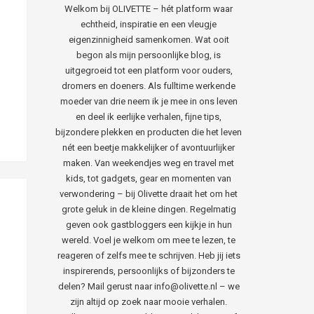
Welkom bij OLIVETTE – hét platform waar
echtheid, inspiratie en een vleugje
eigenzinnigheid samenkomen. Wat ooit
begon als mijn persoonlijke blog, is
uitgegroeid tot een platform voor ouders,
dromers en doeners. Als fulltime werkende
moeder van drie neem ik je mee in ons leven
en deel ik eerlijke verhalen, fijne tips,
bijzondere plekken en producten die het leven
nét een beetje makkelijker of avontuurlijker
maken. Van weekendjes weg en travel met
kids, tot gadgets, gear en momenten van
verwondering – bij Olivette draait het om het
grote geluk in de kleine dingen. Regelmatig
geven ook gastbloggers een kijkje in hun
wereld. Voel je welkom om mee te lezen, te
reageren of zelfs mee te schrijven. Heb jij iets
inspirerends, persoonlijks of bijzonders te
delen? Mail gerust naar info@olivette.nl – we
zijn altijd op zoek naar mooie verhalen.