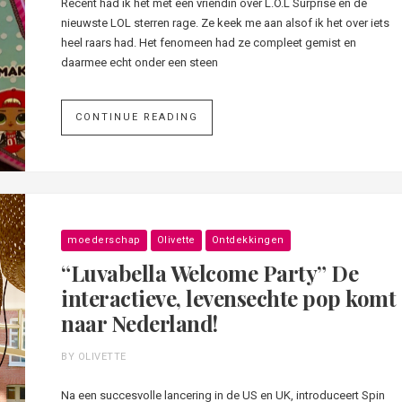
Recent had ik het met een vriendin over L.O.L Surprise en de
nieuwste LOL sterren rage. Ze keek me aan alsof ik het over iets
heel raars had. Het fenomeen had ze compleet gemist en
daarmee echt onder een steen
CONTINUE READING
moederschap
Olivette
Ontdekkingen
“Luvabella Welcome Party” De
interactieve, levensechte pop komt
naar Nederland!
BY OLIVETTE
Na een succesvolle lancering in de US en UK, introduceert Spin