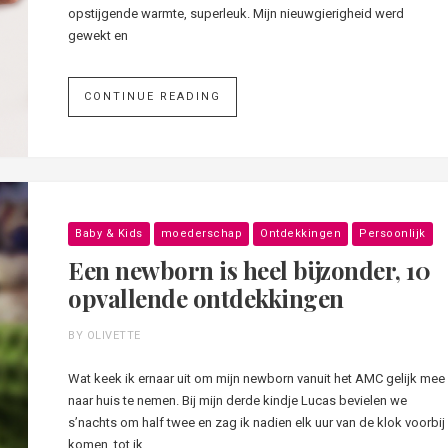
opstijgende warmte, superleuk. Mijn nieuwgierigheid werd
gewekt en
CONTINUE READING
Baby & Kids
moederschap
Ontdekkingen
Persoonlijk
Een newborn is heel bijzonder, 10
opvallende ontdekkingen
BY OLIVETTE
Wat keek ik ernaar uit om mijn newborn vanuit het AMC gelijk mee
naar huis te nemen. Bij mijn derde kindje Lucas bevielen we
s’nachts om half twee en zag ik nadien elk uur van de klok voorbij
komen, tot ik