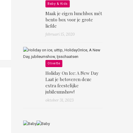
Baby & Kids
Maak je eigen lunchbox mét
bento box voor je grote
liefde
februari 15, 2020
Olivette
Holiday On Ice: A New Day
Laat je betoveren deze
extra feestelijke
jubileumshow!
oktober 31, 2023