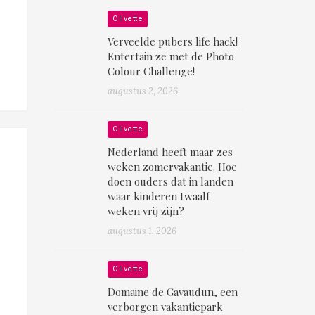
Olivette
Verveelde pubers life hack!
Entertain ze met de Photo
Colour Challenge!
augustus 2, 2026
Olivette
Nederland heeft maar zes
weken zomervakantie. Hoe
doen ouders dat in landen
waar kinderen twaalf
weken vrij zijn?
augustus 1, 2026
Olivette
Domaine de Gavaudun, een
verborgen vakantiepark