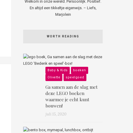
Welkom in onze wereld. Persoonlijk. Positief.
En altijd een tikkeltje eigenwijs. – Liefs,
Marjolein
WORTH READING
Baby & Kids
boeken
Olivette
speelgoed
Ga samen aan de slag met
deze LEGO boeken
waarmee je echt kunt
bouwen!
juli 15, 2020