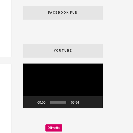
FACEBOOK FUN
YOUTUBE
Videospeler
00:00
03:54
Olivette