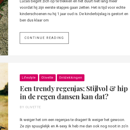
Lucas begint zich op te trekken en het duurt niet lang meer
voordat hij zijn eerste stapjes gaan zetten. Het is tijd voor echte
kinderschoenen nu hij 1 jaar oud is. De kinderbijslag is gestort en
ben dus klaar om
CONTINUE READING
Lifestyle
Olivette
Ontdekkingen
Een trendy regenjas; Stijlvol & hip
in de regen dansen kan dat?
BY OLIVETTE
Ik weiger het om een regenjas te dragen! Ik weiger het gewoon.
Ze zijn spuuglelijk en A-sexy. Ik heb me dan ook nog nooit in zo’n