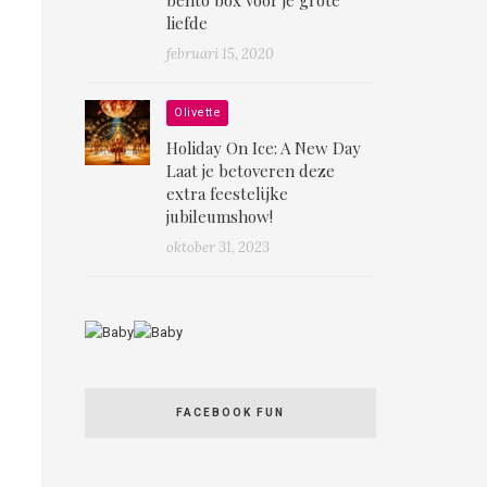
liefde
februari 15, 2020
Olivette
Holiday On Ice: A New Day
Laat je betoveren deze
extra feestelijke
jubileumshow!
oktober 31, 2023
FACEBOOK FUN