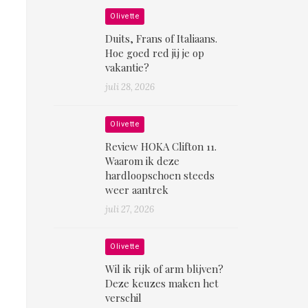
Olivette
Duits, Frans of Italiaans.
Hoe goed red jij je op
vakantie?
juli 28, 2026
Olivette
Review HOKA Clifton 11.
Waarom ik deze
hardloopschoen steeds
weer aantrek
juli 27, 2026
Olivette
Wil ik rijk of arm blijven?
Deze keuzes maken het
verschil