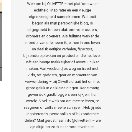
Welkom bij OLIVETTE – hét platform waar
echtheid, inspiratie en een vleugje
eigenzinnigheid samenkomen. Wat ooit
begon als mijn persoonlijke blog, is
uitgegroeid tot een platform voor ouders,
dromers en doeners. Als fulltime werkende
moeder van drie neem ik je mee in ons leven
en deel ik eerlijke verhalen, fijne tips,
bijzondere plekken en producten die het leven
nét een beetje makkelijker of avontuurlijker
maken. Van weekendjes weg en travel met
kids, tot gadgets, gear en momenten van
verwondering – bij Olivette draait het om het
grote geluk in de kleine dingen. Regelmatig
geven ook gastbloggers een kijkje in hun
wereld. Voel je welkom om mee te lezen, te
reageren of zelfs mee te schrijven. Heb jij iets
inspirerends, persoonlijks of bijzonders te
delen? Mail gerust naar info@olivette.nl – we
zijn altijd op zoek naar mooie verhalen.