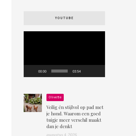
YOUTUBE
Videospeler
00:00
03:54
Olivette
Veilig én stijlvol op pad met
je hond. Waarom een goed
tuigje meer verschil maakt
dan je denkt
augustus 4, 2026