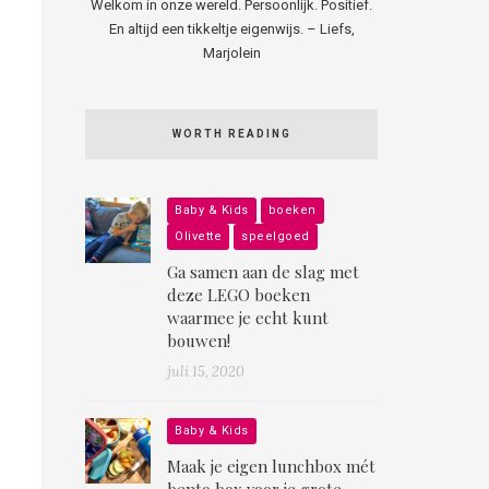
Welkom in onze wereld. Persoonlijk. Positief.
En altijd een tikkeltje eigenwijs. – Liefs,
Marjolein
WORTH READING
Baby & Kids
boeken
Olivette
speelgoed
Ga samen aan de slag met
deze LEGO boeken
waarmee je echt kunt
bouwen!
juli 15, 2020
Baby & Kids
Maak je eigen lunchbox mét
bento box voor je grote