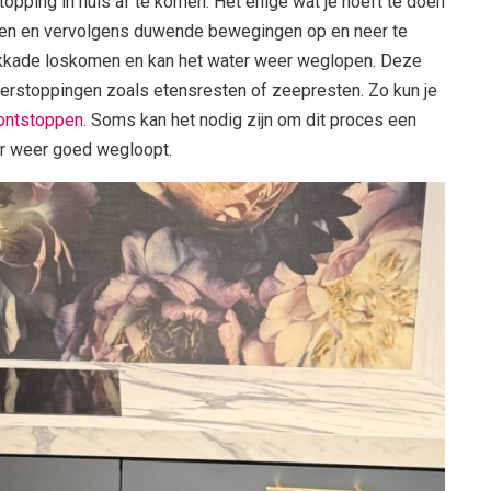
opping in huis af te komen. Het enige wat je hoeft te doen
tsen en vervolgens duwende bewegingen op en neer te
okkade loskomen en kan het water weer weglopen. Deze
verstoppingen zoals etensresten of zeepresten. Zo kun je
ontstoppen
. Soms kan het nodig zijn om dit proces een
ter weer goed wegloopt.