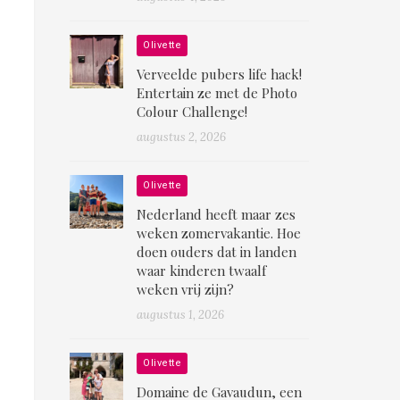
Olivette
Verveelde pubers life hack!
Entertain ze met de Photo
Colour Challenge!
augustus 2, 2026
Olivette
Nederland heeft maar zes
weken zomervakantie. Hoe
doen ouders dat in landen
waar kinderen twaalf
weken vrij zijn?
augustus 1, 2026
Olivette
Domaine de Gavaudun, een