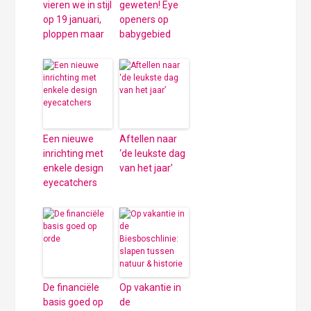
vieren we in stijl
geweten! Eye
op 19 januari,
openers op
ploppen maar
babygebied
Een nieuwe
Aftellen naar
inrichting met
‘de leukste dag
enkele design
van het jaar’
eyecatchers
De financiële
Op vakantie in
basis goed op
de