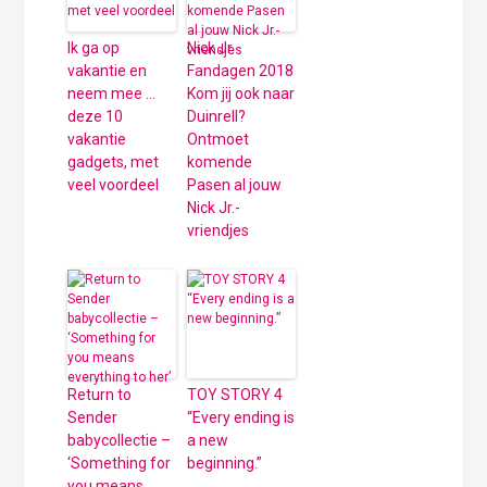
Ik ga op
Nick Jr.
vakantie en
Fandagen 2018
neem mee …
Kom jij ook naar
deze 10
Duinrell?
vakantie
Ontmoet
gadgets, met
komende
veel voordeel
Pasen al jouw
Nick Jr.-
vriendjes
Return to
TOY STORY 4
Sender
“Every ending is
babycollectie –
a new
‘Something for
beginning.”
you means