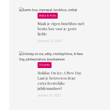
Baby & Kids
Maak je eigen lunchbox mét
bento box voor je grote
liefde
februari 15, 2020
Olivette
Holiday On Ice: A New Day
Laat je betoveren deze
extra feestelijke
jubileumshow!
oktober 31, 2023