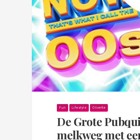
Fun
Lifestyle
Olivette
De Grote Pubqui
melkweg met een