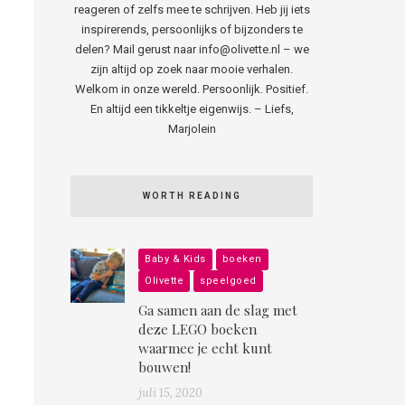
reageren of zelfs mee te schrijven. Heb jij iets
inspirerends, persoonlijks of bijzonders te
delen? Mail gerust naar info@olivette.nl – we
zijn altijd op zoek naar mooie verhalen.
Welkom in onze wereld. Persoonlijk. Positief.
En altijd een tikkeltje eigenwijs. – Liefs,
Marjolein
WORTH READING
Baby & Kids
boeken
Olivette
speelgoed
Ga samen aan de slag met
deze LEGO boeken
waarmee je echt kunt
bouwen!
juli 15, 2020