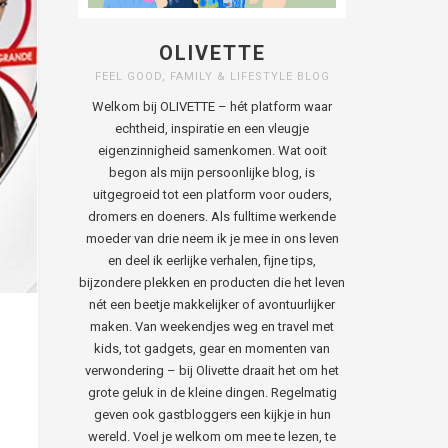
OLIVETTE
FEEL GOOD, FAMILY & LIFESTYLE BLOG
Welkom bij OLIVETTE – hét platform waar
echtheid, inspiratie en een vleugje
eigenzinnigheid samenkomen. Wat ooit
begon als mijn persoonlijke blog, is
uitgegroeid tot een platform voor ouders,
dromers en doeners. Als fulltime werkende
moeder van drie neem ik je mee in ons leven
en deel ik eerlijke verhalen, fijne tips,
bijzondere plekken en producten die het leven
nét een beetje makkelijker of avontuurlijker
maken. Van weekendjes weg en travel met
kids, tot gadgets, gear en momenten van
verwondering – bij Olivette draait het om het
grote geluk in de kleine dingen. Regelmatig
geven ook gastbloggers een kijkje in hun
wereld. Voel je welkom om mee te lezen, te