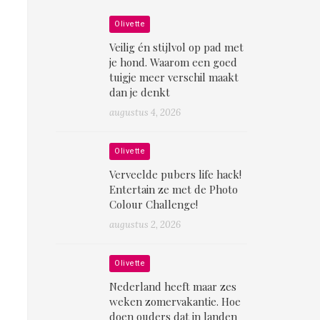
Olivette
Veilig én stijlvol op pad met
je hond. Waarom een goed
tuigje meer verschil maakt
dan je denkt
augustus 4, 2026
Olivette
Verveelde pubers life hack!
Entertain ze met de Photo
Colour Challenge!
augustus 2, 2026
Olivette
Nederland heeft maar zes
weken zomervakantie. Hoe
doen ouders dat in landen