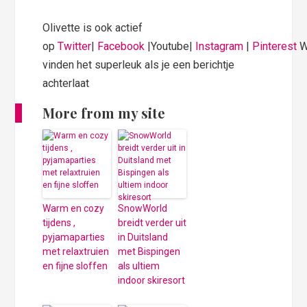
Olivette is ook actief
op
Twitter
|
Facebook
|Youtube|
Instagram
|
Pinterest
W
vinden het superleuk als je een berichtje
achterlaat
More from my site
Warm en cozy
SnowWorld
tijdens ,
breidt verder uit
pyjamaparties
in Duitsland
met relaxtruien
met Bispingen
en fijne sloffen
als ultiem
indoor skiresort