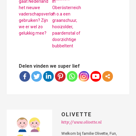
gaat Nederland
in
het nieuwe
Oberösterreich
vaderschapsverlof
in o.a een
gebruiken? Zijn
graanschuur,
we er wel zo
hooizolder,
gelukkig mee?
paardenstal of
doorzichtige
bubbeltent
Delen vinden we super lief
OLIVETTE
http://www.olivette.nl
Welkom bij familie Olivette, Fun,