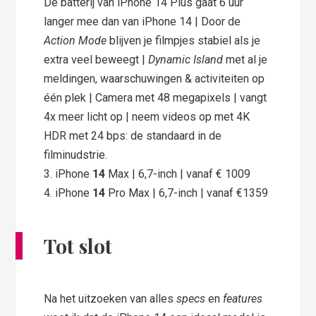
De batterij van iPhone 14 Plus gaat 6 uur
langer mee dan van iPhone 14 | Door de
Action Mode
blijven je filmpjes stabiel als je
extra veel beweegt |
Dynamic Island
met al je
meldingen, waarschuwingen & activiteiten op
één plek | Camera met 48 megapixels | vangt
4x meer licht op | neem videos op met 4K
HDR met 24 bps: de standaard in de
filminudstrie.
3. iPhone
14
Max | 6,7-inch | vanaf € 1009
4. iPhone
14
Pro Max | 6,7-inch | vanaf €1359
Tot slot
Na het uitzoeken van alles
specs
en
features