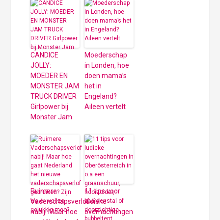
CANDICE
Moederschap
JOLLY:
in Londen, hoe
MOEDER EN
doen mama’s
MONSTER JAM
het in
TRUCK DRIVER
Engeland?
Girlpower bij
Aileen vertelt
Monster Jam
Ruimere
11 tips voor
Vaderschapsverlof
ludieke
nabij! Maar hoe
overnachtingen