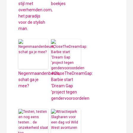
stijl met
boekjes
overhemden.com,
het paradijs
voor de stylish
man.
Negenmaandenbeurs,
#CloseTheDreamGap:
schat ga je
Barbie start
mee?
‘Dream Gap
‘project tegen
gendervooroordelen