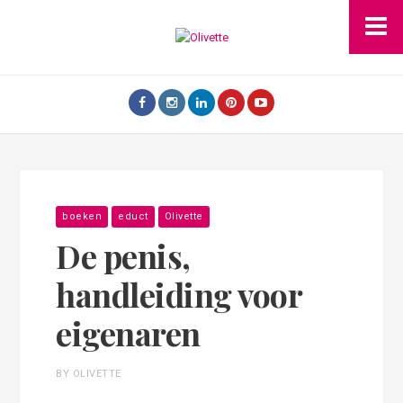
boeken
educt
Olivette
De penis,
handleiding voor
eigenaren
BY OLIVETTE