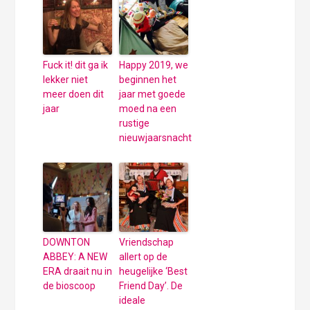
Fuck it! dit ga ik
Happy 2019, we
lekker niet
beginnen het
meer doen dit
jaar met goede
jaar
moed na een
rustige
nieuwjaarsnacht
DOWNTON
Vriendschap
ABBEY: A NEW
allert op de
ERA draait nu in
heugelijke ‘Best
de bioscoop
Friend Day’. De
ideale