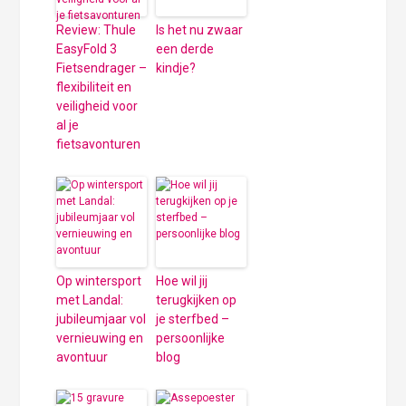
Review: Thule
Is het nu zwaar
EasyFold 3
een derde
Fietsendrager –
kindje?
flexibiliteit en
veiligheid voor
al je
fietsavonturen
Op wintersport
Hoe wil jij
met Landal:
terugkijken op
jubileumjaar vol
je sterfbed –
vernieuwing en
persoonlijke
avontuur
blog