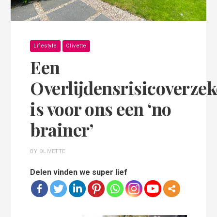
Lifestyle
Olivette
Een
Overlijdensrisicoverze
is voor ons een ‘no
brainer’
BY OLIVETTE
Delen vinden we super lief