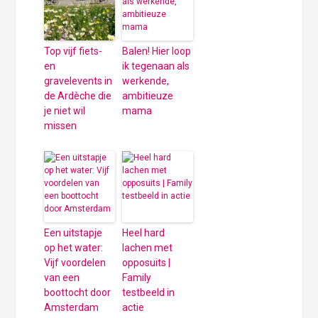
Top vijf fiets-
Balen! Hier loop
en
ik tegenaan als
gravelevents in
werkende,
de Ardèche die
ambitieuze
je niet wil
mama
missen
Een uitstapje
Heel hard
op het water:
lachen met
Vijf voordelen
opposuits |
van een
Family
boottocht door
testbeeld in
Amsterdam
actie