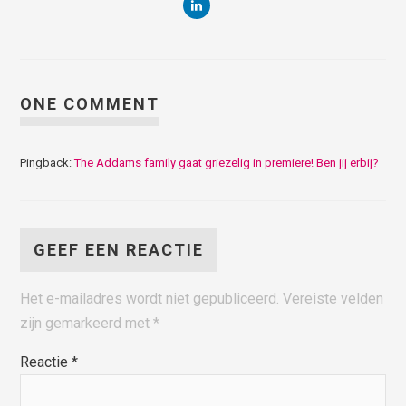
ONE COMMENT
Pingback:
The Addams family gaat griezelig in premiere! Ben jij erbij?
GEEF EEN REACTIE
Het e-mailadres wordt niet gepubliceerd.
Vereiste velden
zijn gemarkeerd met
*
Reactie
*