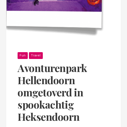
Fun
Travel
Avonturenpark
Hellendoorn
omgetoverd in
spookachtig
Heksendoorn