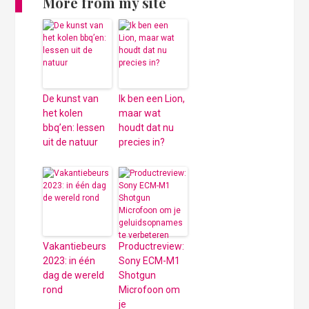
More from my site
De kunst van
Ik ben een Lion,
het kolen
maar wat
bbq’en: lessen
houdt dat nu
uit de natuur
precies in?
Vakantiebeurs
Productreview:
2023: in één
Sony ECM-M1
dag de wereld
Shotgun
rond
Microfoon om
je