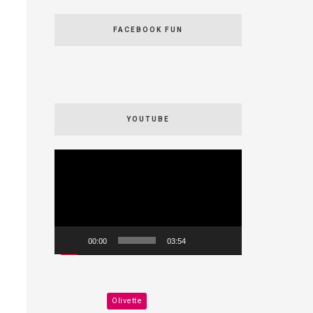
FACEBOOK FUN
YOUTUBE
Videospeler
00:00
03:54
Olivette