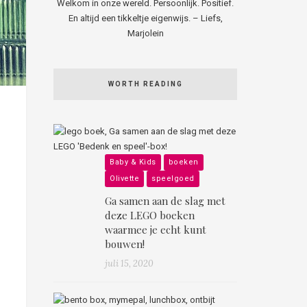
Welkom in onze wereld. Persoonlijk. Positief.
En altijd een tikkeltje eigenwijs. – Liefs,
Marjolein
WORTH READING
Baby & Kids
boeken
Olivette
speelgoed
Ga samen aan de slag met
deze LEGO boeken
waarmee je echt kunt
bouwen!
juli 15, 2020