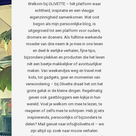
Welkom bij OLIVETTE – hét platform waar
echtheid, inspiratie en een vleugje
eigenzinnigheid samenkomen. Wat ooit
begon als mijn persoonlijke blog, is
uitgegroeid tot een platform voor ouders,
dromers en doeners. Als fulltime werkende
moeder van drie neem ik je mee in ons leven
en deel ik eerlijke verhalen, fijne tips,
bijzondere plekken en producten die het leven
nét een beetje makkelijker of avontuurlijker
maken. Van weekendjes weg en travel met
kids, tot gadgets, gear en momenten van
verwondering – bij Olivette draait het om het
grote geluk in de kleine dingen. Regelmatig
geven ook gastbloggers een kijkje in hun
wereld. Voel je welkom om mee te lezen, te
reageren of zelfs mee te schrijven. Heb jij iets
inspirerends, persoonlijks of bijzonders te
delen? Mail gerust naar info@olivette.nl – we
zijn altijd op zoek naar mooie verhalen.