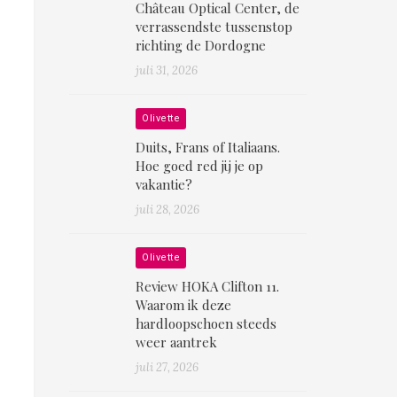
Château Optical Center, de
verrassendste tussenstop
richting de Dordogne
juli 31, 2026
Olivette
Duits, Frans of Italiaans.
Hoe goed red jij je op
vakantie?
juli 28, 2026
Olivette
Review HOKA Clifton 11.
Waarom ik deze
hardloopschoen steeds
weer aantrek
juli 27, 2026