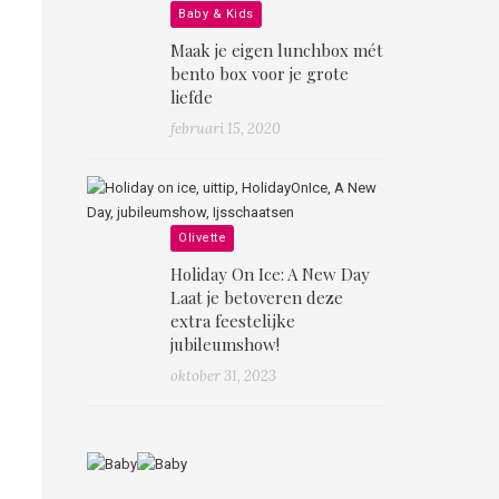
Baby & Kids
Maak je eigen lunchbox mét
bento box voor je grote
liefde
februari 15, 2020
Olivette
Holiday On Ice: A New Day
Laat je betoveren deze
extra feestelijke
jubileumshow!
oktober 31, 2023