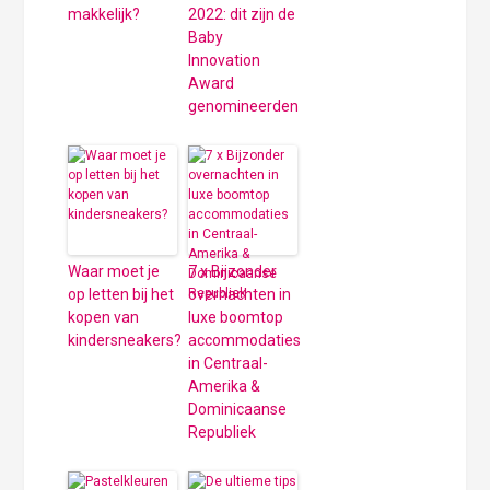
makkelijk?
2022: dit zijn de
Baby
Innovation
Award
genomineerden
Waar moet je
7 x Bijzonder
op letten bij het
overnachten in
kopen van
luxe boomtop
kindersneakers?
accommodaties
in Centraal-
Amerika &
Dominicaanse
Republiek