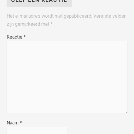
Het e-mailadres wordt niet gepubliceerd.
Vereiste velden
zijn gemarkeerd met
*
Reactie
*
Naam
*