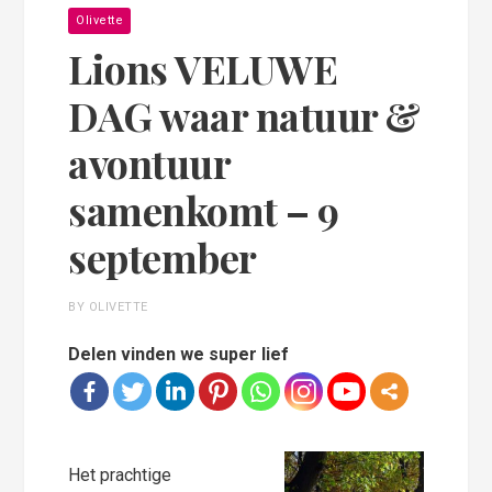
Olivette
Lions VELUWE
DAG waar natuur &
avontuur
samenkomt – 9
september
BY OLIVETTE
Delen vinden we super lief
Het prachtige