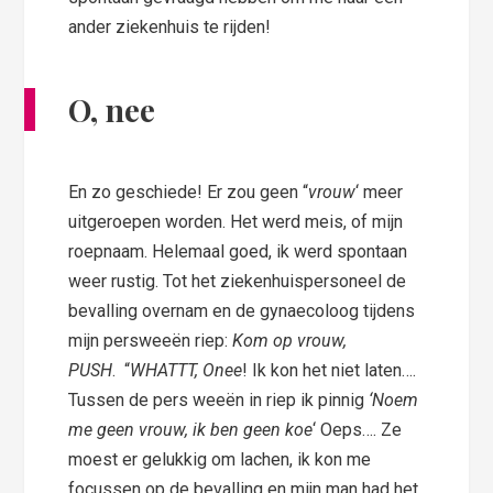
ander ziekenhuis te rijden!
O, nee
En zo geschiede! Er zou geen “
vrouw
‘ meer
uitgeroepen worden. Het werd meis, of mijn
roepnaam. Helemaal goed, ik werd spontaan
weer rustig. Tot het ziekenhuispersoneel de
bevalling overnam en de gynaecoloog tijdens
mijn persweeën riep:
Kom op vrouw,
PUSH
. “
WHATTT, Onee
! Ik kon het niet laten….
Tussen de pers weeën in riep ik pinnig
‘Noem
me geen vrouw, ik ben geen koe
‘ Oeps…. Ze
moest er gelukkig om lachen, ik kon me
focussen op de bevalling en mijn man had het