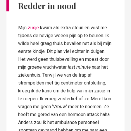
Redder in nood
Mijn
zusje
kwam als extra steun en wist me
tijdens de hevige weeën pijn op te beuren. Ik
wilde heel graag thuis bevallen net als bij mijn
eerste kindje. Dit plan viel echter in duigen.
Het werd geen thuisbevalling en moest door
mijn groene vruchtwater
last minute
naar het
ziekenhuis. Terwijl we van de trap af
strompelden met tig centimeter ontsluiting,
kreeg ik de kans om de hulp van mijn zusje in
te roepen. Ik vroeg zusterlief of ze Merel kon
vragen me geen ‘
Vrouw
‘ meer te noemen. Ze
heeft me gered van een hormoon attack haha.
Anders zou ik het ambulance personeel
spontaan gevraagd hebben om me naar een