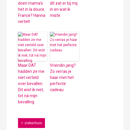
doen mama’s
dit zat er bij mij
het in la douce
in en wat ik
France? Hanna
miste
vertelt
Maar DAT
Vriendin jarig?
hadden ze me
Zo verras je
niet verteld
haar met het
over bevallen.
perfecte
Dit wist ik niet,
cadeau
tot ná mijn
bevalling
ziekenhuis