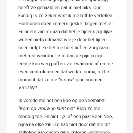
heeft ze gehaald en dat is niet niks. Dus
kundig is ze zeker wist ik mezelf te vertellen.
Hormonen doen immers gekke dingen met je!
En neem van mij aan dat het je tijden
s pijnlijke
weeën niets uitmaakt wie je door het lijden
heen helpt. Ze liet me heel lief en zorgzaam
met rust waardoor ik in bad de pijn in mijn
eentje kon weg puffen. Ze kwam me af en toe
even controleren en dat werkte prima, tot het
moment dat ze me “
vrouw
” ging noemen.
VROU
W?
Ik voelde me net een koe op de veemarkt
“
Kom op vrouw, je kunt het
” Riep ze me
moedig toe. En niet 1,2, of een paar keer. Nee,
bijna na elke zin! Ze had niet door dat me dit
stilletjes aan enorm ging irriteren. Hormonen