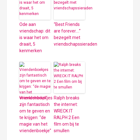
Ode aan
“Best Friends
vriendschap: dit
are forever….”
is waar het om
bezegelt met
draait, 5
vriendschapssieraden
kenmerken
Vriendenboekjes
Ralph breaks
zijn fantastisch
the internet:
om te geven en
WRECK IT
te krijgen: “de
RALPH 2 Een
magie van het
film om bij te
vriendenboekje”
smullen