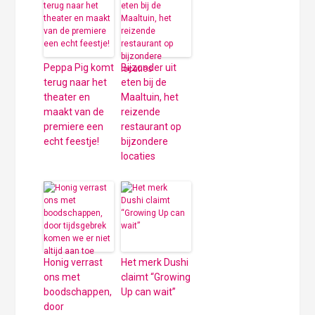
Peppa Pig komt
Bijzonder uit
terug naar het
eten bij de
theater en
Maaltuin, het
maakt van de
reizende
premiere een
restaurant op
echt feestje!
bijzondere
locaties
Honig verrast
Het merk Dushi
ons met
claimt “Growing
boodschappen,
Up can wait”
door