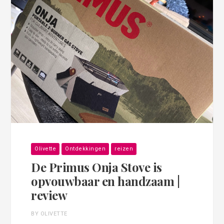
Olivette
Ontdekkingen
reizen
De Primus Onja Stove is
opvouwbaar en handzaam |
review
BY OLIVETTE