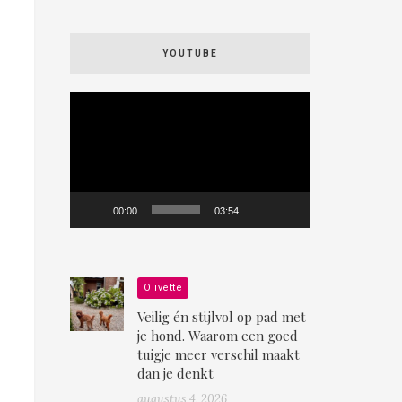
YOUTUBE
Videospeler
00:00
03:54
Olivette
Veilig én stijlvol op pad met
je hond. Waarom een goed
tuigje meer verschil maakt
dan je denkt
augustus 4, 2026