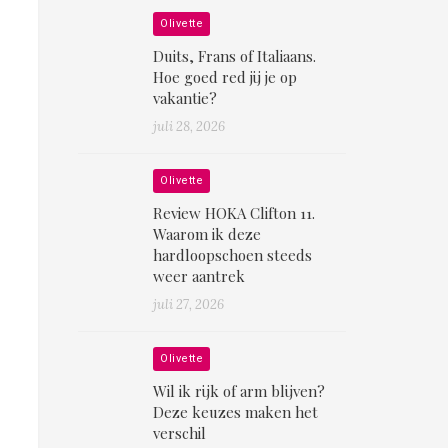
Olivette
Duits, Frans of Italiaans.
Hoe goed red jij je op
vakantie?
juli 28, 2026
Olivette
Review HOKA Clifton 11.
Waarom ik deze
hardloopschoen steeds
weer aantrek
juli 27, 2026
Olivette
Wil ik rijk of arm blijven?
Deze keuzes maken het
verschil