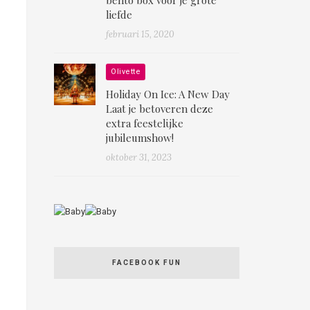
liefde
februari 15, 2020
Olivette
Holiday On Ice: A New Day
Laat je betoveren deze
extra feestelijke
jubileumshow!
oktober 31, 2023
FACEBOOK FUN