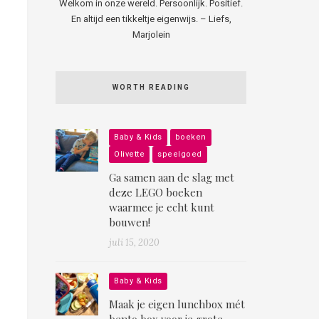
Welkom in onze wereld. Persoonlijk. Positief.
En altijd een tikkeltje eigenwijs. – Liefs,
Marjolein
WORTH READING
Baby & Kids
boeken
Olivette
speelgoed
Ga samen aan de slag met
deze LEGO boeken
waarmee je echt kunt
bouwen!
juli 15, 2020
Baby & Kids
Maak je eigen lunchbox mét
bento box voor je grote