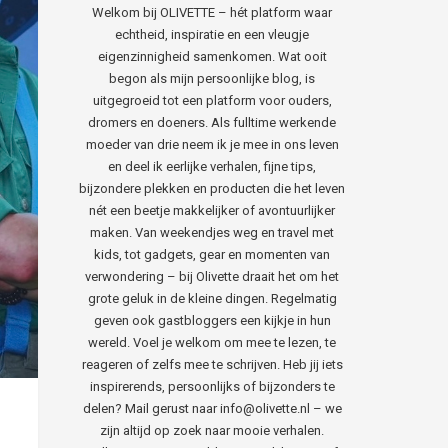
Welkom bij OLIVETTE – hét platform waar
echtheid, inspiratie en een vleugje
eigenzinnigheid samenkomen. Wat ooit
begon als mijn persoonlijke blog, is
uitgegroeid tot een platform voor ouders,
dromers en doeners. Als fulltime werkende
moeder van drie neem ik je mee in ons leven
en deel ik eerlijke verhalen, fijne tips,
bijzondere plekken en producten die het leven
nét een beetje makkelijker of avontuurlijker
maken. Van weekendjes weg en travel met
kids, tot gadgets, gear en momenten van
verwondering – bij Olivette draait het om het
grote geluk in de kleine dingen. Regelmatig
geven ook gastbloggers een kijkje in hun
wereld. Voel je welkom om mee te lezen, te
reageren of zelfs mee te schrijven. Heb jij iets
inspirerends, persoonlijks of bijzonders te
delen? Mail gerust naar info@olivette.nl – we
zijn altijd op zoek naar mooie verhalen.