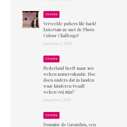
Olivette
Verveelde pubers life hack!
Entertain ze met de Photo
Colour Challenge!
augustus 2, 2026
Olivette
Nederland heeft maar zes
weken zomervakantie. Hoe
doen ouders dat in landen
waar kinderen twaalf
weken vrij zijn?
augustus 1, 2026
Olivette
Domaine de Gavaudun, een