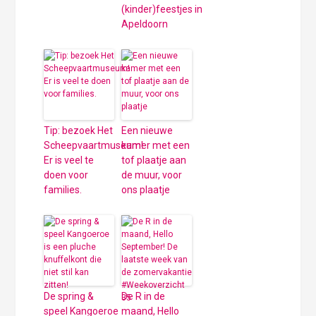
(kinder)feestjes in
Apeldoorn
Tip: bezoek Het
Een nieuwe
Scheepvaartmuseum!
kamer met een
Er is veel te
tof plaatje aan
doen voor
de muur, voor
families.
ons plaatje
De spring &
De R in de
speel Kangoeroe
maand, Hello