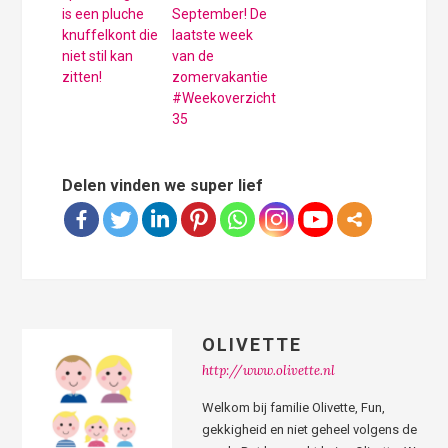
is een pluche
September! De
knuffelkont die
laatste week
niet stil kan
van de
zitten!
zomervakantie
#Weekoverzicht
35
Delen vinden we super lief
OLIVETTE
http://www.olivette.nl
Welkom bij familie Olivette, Fun,
gekkigheid en niet geheel volgens de