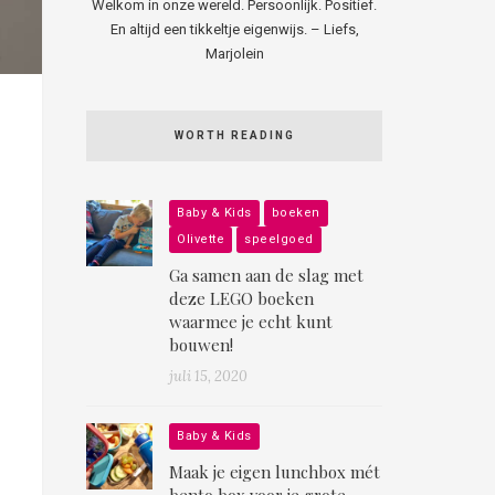
Welkom in onze wereld. Persoonlijk. Positief.
En altijd een tikkeltje eigenwijs. – Liefs,
Marjolein
WORTH READING
Baby & Kids
boeken
Olivette
speelgoed
Ga samen aan de slag met
deze LEGO boeken
waarmee je echt kunt
bouwen!
juli 15, 2020
Baby & Kids
Maak je eigen lunchbox mét
bento box voor je grote