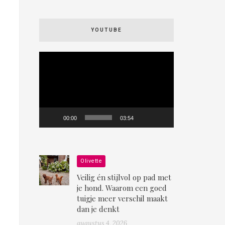
YOUTUBE
Videospeler
00:00
03:54
Olivette
Veilig én stijlvol op pad met
je hond. Waarom een goed
tuigje meer verschil maakt
dan je denkt
augustus 4, 2026