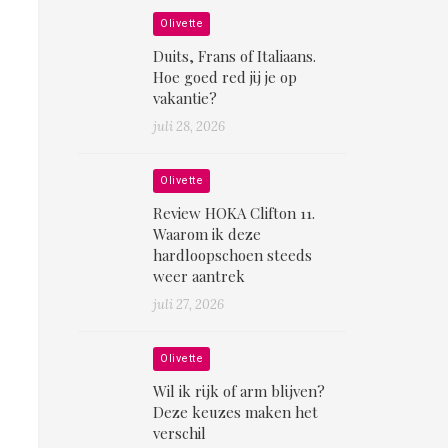
Olivette
Duits, Frans of Italiaans.
Hoe goed red jij je op
vakantie?
juli 28, 2026
Olivette
Review HOKA Clifton 11.
Waarom ik deze
hardloopschoen steeds
weer aantrek
juli 27, 2026
Olivette
Wil ik rijk of arm blijven?
Deze keuzes maken het
verschil