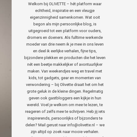
Welkom bij OLIVETTE – hét platform waar
echtheid, inspiratie en een vleugje
eigenzinnigheid samenkomen. Wat ooit
begon als mijn persoonlijke blog, is
uitgegroeid tot een platform voor ouders,
dromers en doeners. Als fulltime werkende
moeder van drie neem ik je mee in ons leven
en deel ik eerlijke verhalen, fijne tips,
bijzondere plekken en producten die het leven
nét een beetje makkelijker of avontuurlijker
maken. Van weekendjes weg en travel met
kids, tot gadgets, gear en momenten van
verwondering – bij Olivette draait het om het
grote geluk in de kleine dingen. Regelmatig
geven ook gastbloggers een kijkje in hun
wereld. Voel je welkom om mee te lezen, te
reageren of zelfs mee te schrijven. Heb jij iets
inspirerends, persoonlijks of bijzonders te
delen? Mail gerust naar info@olivette.nl – we
zijn altijd op zoek naar mooie verhalen.