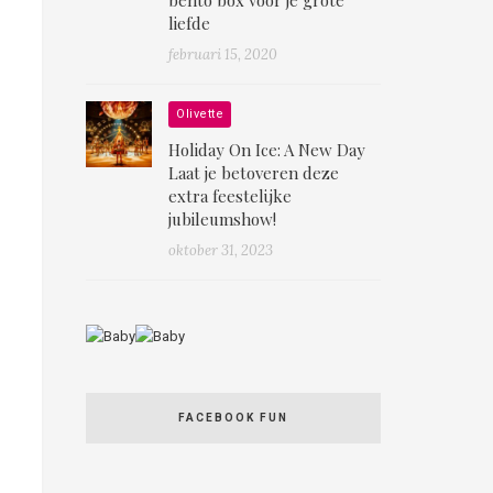
liefde
februari 15, 2020
Olivette
Holiday On Ice: A New Day
Laat je betoveren deze
extra feestelijke
jubileumshow!
oktober 31, 2023
FACEBOOK FUN