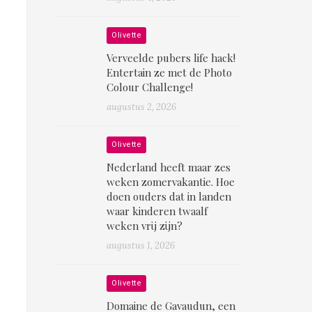
Olivette
Verveelde pubers life hack!
Entertain ze met de Photo
Colour Challenge!
augustus 2, 2026
Olivette
Nederland heeft maar zes
weken zomervakantie. Hoe
doen ouders dat in landen
waar kinderen twaalf
weken vrij zijn?
augustus 1, 2026
Olivette
Domaine de Gavaudun, een