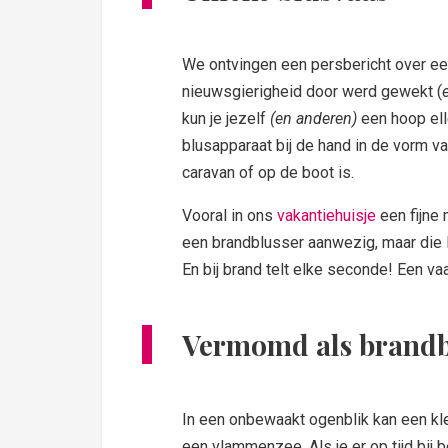
We ontvingen een persbericht over e
nieuwsgierigheid door werd gewekt (
kun je jezelf
(en anderen)
een hoop ell
blusapparaat bij de hand in de vorm v
caravan of op de boot is.
Vooral in ons
vakantiehuisje
een fijne 
een brandblusser aanwezig, maar die li
En bij brand telt elke seconde! Een vaa
Vermomd als brandb
In een onbewaakt ogenblik kan een kle
een vlammenzee. Als je er op tijd bij 