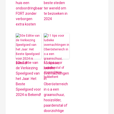
huis een
beste steden
ondoordringbaar
ter wereld om
FORT zonder
te bezoeken in
verborgen
2024
extra kosten
50e Editie van
11 tips voor
de Verkiezing
ludieke
Speelgoed van
overnachtingen
het Jaar: Het
in
Beste
Oberösterreich
Speelgoed voor
in o.a een
2024 is Bekend!
graanschuur,
hooizolder,
paardenstal of
doorzichtige