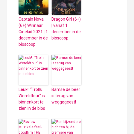
Captain Nova
Dragon Girl (6+)
(6+) Winnaar
| vanaf 1
Cinekid 2021 | 1
december in de
december in de
bioscoop
bioscoop
Leuk!: “Trolls
Bamse de beer
Wereldtour” is
is terug van
binnenkort te
weggegeest!
zien in de bios