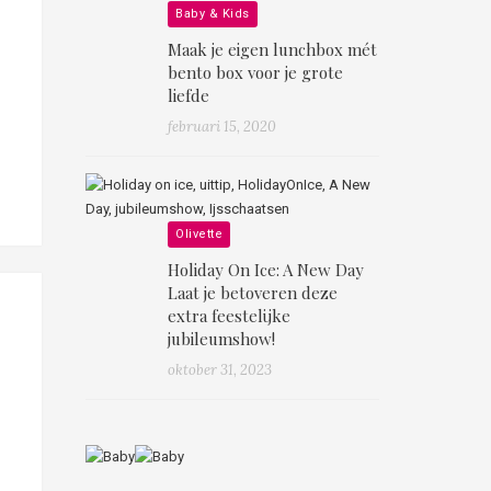
Baby & Kids
Maak je eigen lunchbox mét
bento box voor je grote
liefde
februari 15, 2020
Olivette
Holiday On Ice: A New Day
Laat je betoveren deze
extra feestelijke
jubileumshow!
oktober 31, 2023