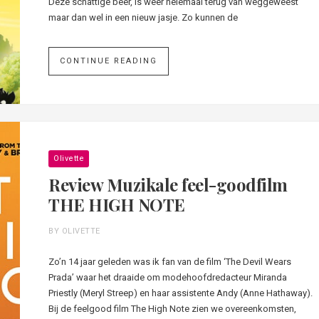
Deze schattige beer, is weer helemaal terug van weggeweest
maar dan wel in een nieuw jasje. Zo kunnen de
CONTINUE READING
Olivette
Review Muzikale feel-goodfilm
THE HIGH NOTE
BY OLIVETTE
Zo’n 14 jaar geleden was ik fan van de film ‘The Devil Wears
Prada’ waar het draaide om modehoofdredacteur Miranda
Priestly (Meryl Streep) en haar assistente Andy (Anne Hathaway).
Bij de feelgood film The High Note zien we overeenkomsten,