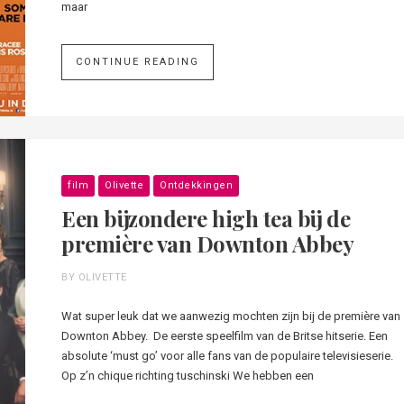
maar
CONTINUE READING
film
Olivette
Ontdekkingen
Een bijzondere high tea bij de
première van Downton Abbey
BY OLIVETTE
Wat super leuk dat we aanwezig mochten zijn bij de première van
Downton Abbey. De eerste speelfilm van de Britse hitserie. Een
absolute ‘must go’ voor alle fans van de populaire televisieserie.
Op z’n chique richting tuschinski We hebben een