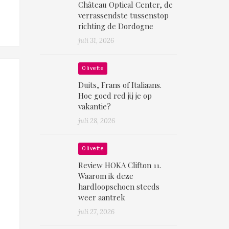
Château Optical Center, de
verrassendste tussenstop
richting de Dordogne
juli 31, 2026
Olivette
Duits, Frans of Italiaans.
Hoe goed red jij je op
vakantie?
juli 28, 2026
Olivette
Review HOKA Clifton 11.
Waarom ik deze
hardloopschoen steeds
weer aantrek
juli 27, 2026