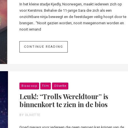
In het kleine stadje Kjedly, Noorwegen, maakt iedereen zich op
voor Kerstmis. Behalve de 11-jarige Sara die zich als een
onzichtbare ninja beweegt en de feestdagen veilig hoopt door te
brengen.. “Nooit gezien worden, nooit meegenomen worden en
nooit iemand
CONTINUE READING
Bioscoop
film
Olivette
Leuk!: “Trolls Wereldtour” is
binnenkort te zien in de bios
BY OLIVETTE
Goed nieuws voor iedereen die geen genoeg kan krijgen van de