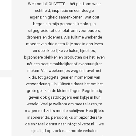
Welkom bij OLIVETTE – hét platform waar
echtheid, inspiratie en een vleugje
eigenzinnigheid samenkomen. Wat ooit
begon als mijn persoonlijke blog, is
uitgegroeid tot een platform voor ouders,
dromers en doeners. Als fulltime werkende
moeder van drie neem ik je mee in ons leven
en deel ik eerlijke verhalen, fijne tips,
bijzondere plekken en producten die het leven
nét een beetje makkelijker of avontuurlijker
maken. Van weekendjes weg en travel met
kids, tot gadgets, gear en momenten van
verwondering – bij Olivette draait het om het
grote geluk in de kleine dingen. Regelmatig
geven ook gastbloggers een kijkje in hun
wereld. Voel je welkom om mee te lezen, te
reageren of zelfs mee te schrijven. Heb jij iets
inspirerends, persoonlijks of bijzonders te
delen? Mail gerust naar info@olivette.nl – we
zijn altijd op zoek naar mooie verhalen.