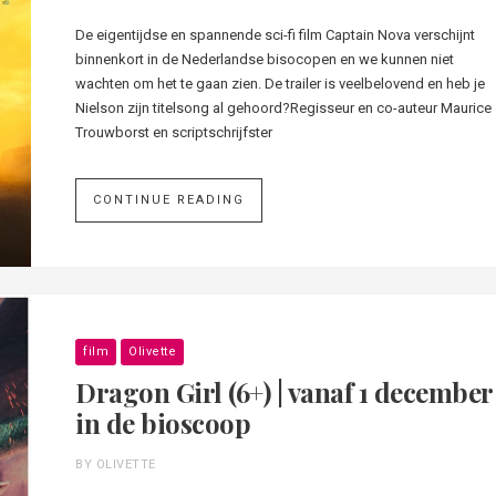
De eigentijdse en spannende sci-fi film Captain Nova verschijnt
binnenkort in de Nederlandse bisocopen en we kunnen niet
wachten om het te gaan zien. De trailer is veelbelovend en heb je
Nielson zijn titelsong al gehoord?Regisseur en co-auteur Maurice
Trouwborst en scriptschrijfster
CONTINUE READING
film
Olivette
Dragon Girl (6+) | vanaf 1 december
in de bioscoop
BY OLIVETTE