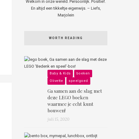
Welkom in onze wereld. Persoonlijk. Positief.
En altijd een tikkeltje eigenwijs. – Liefs,
Marjolein
WORTH READING
Baby & Kids
boeken
Olivette
speelgoed
Ga samen aan de slag met
deze LEGO boeken
waarmee je echt kunt
bouwen!
juli 15, 2020