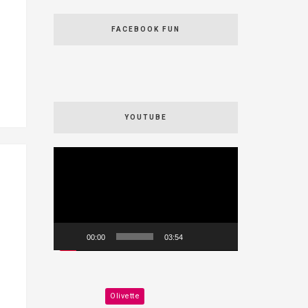
FACEBOOK FUN
YOUTUBE
Videospeler
00:00
03:54
Olivette