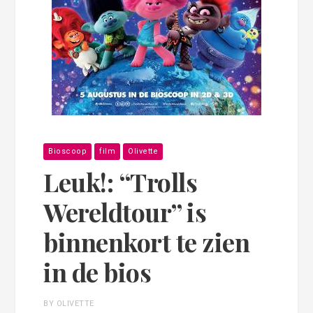
Bioscoop
film
Olivette
Leuk!: “Trolls
Wereldtour” is
binnenkort te zien
in de bios
BY OLIVETTE