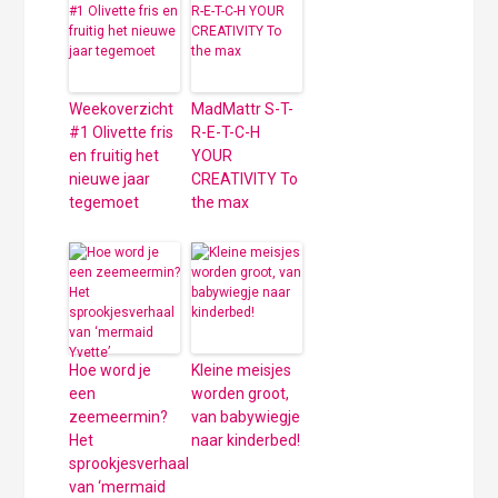
Weekoverzicht
MadMattr S-T-
#1 Olivette fris
R-E-T-C-H
en fruitig het
YOUR
nieuwe jaar
CREATIVITY To
tegemoet
the max
Hoe word je
Kleine meisjes
een
worden groot,
zeemeermin?
van babywiegje
Het
naar kinderbed!
sprookjesverhaal
van ‘mermaid