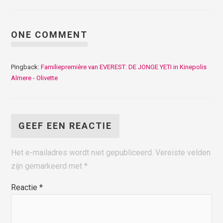
ONE COMMENT
Pingback:
Familiepremière van EVEREST: DE JONGE YETI in Kinepolis
Almere - Olivette
GEEF EEN REACTIE
Het e-mailadres wordt niet gepubliceerd.
Vereiste velden
zijn gemarkeerd met
*
Reactie
*