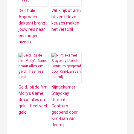
De Thule
Wil ik rijk of arm
Approach
blijven? Deze
daktent brengt
keuzes maken
jouw reis naar
het verschil
een hoger
niveau
Geld…bij de film
Nijntjekamer
Molly’s Game
Stayokay
draait alles om
Utrecht-
geld… heel veel
Centrum
geld
geopend door
Kim-Lian van
der mij