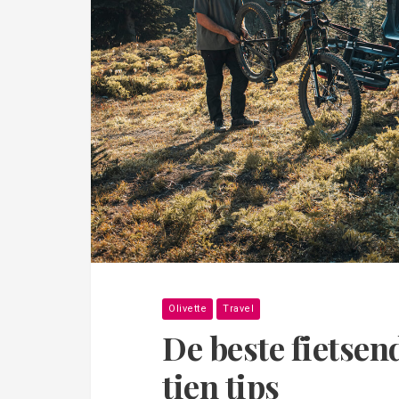
Olivette
Travel
De beste fietsen
tien tips