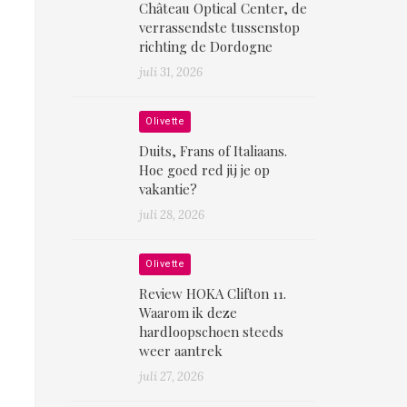
Château Optical Center, de
verrassendste tussenstop
richting de Dordogne
juli 31, 2026
Olivette
Duits, Frans of Italiaans.
Hoe goed red jij je op
vakantie?
juli 28, 2026
Olivette
Review HOKA Clifton 11.
Waarom ik deze
hardloopschoen steeds
weer aantrek
juli 27, 2026