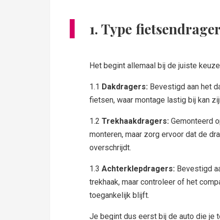
1. Type fietsendrage
Het begint allemaal bij de juiste keu
1.1
Dakdragers:
Bevestigd aan het da
fietsen, waar montage lastig bij kan zij
1.2
Trekhaakdragers:
Gemonteerd op 
monteren, maar zorg ervoor dat de dr
overschrijdt.
1.3
Achterklepdragers:
Bevestigd aa
trekhaak, maar controleer of het compa
toegankelijk blijft.
Je begint dus eerst bij de auto die je