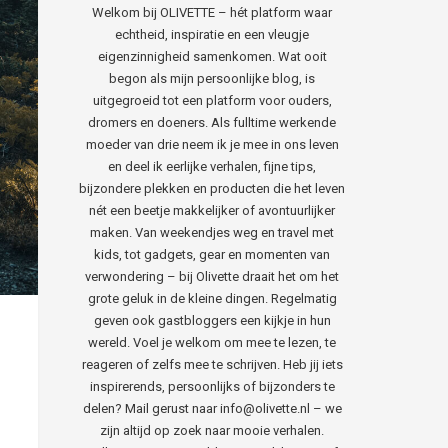
Welkom bij OLIVETTE – hét platform waar
echtheid, inspiratie en een vleugje
eigenzinnigheid samenkomen. Wat ooit
begon als mijn persoonlijke blog, is
uitgegroeid tot een platform voor ouders,
dromers en doeners. Als fulltime werkende
moeder van drie neem ik je mee in ons leven
en deel ik eerlijke verhalen, fijne tips,
bijzondere plekken en producten die het leven
nét een beetje makkelijker of avontuurlijker
maken. Van weekendjes weg en travel met
kids, tot gadgets, gear en momenten van
verwondering – bij Olivette draait het om het
grote geluk in de kleine dingen. Regelmatig
geven ook gastbloggers een kijkje in hun
wereld. Voel je welkom om mee te lezen, te
reageren of zelfs mee te schrijven. Heb jij iets
inspirerends, persoonlijks of bijzonders te
delen? Mail gerust naar info@olivette.nl – we
zijn altijd op zoek naar mooie verhalen.