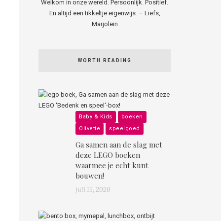
Welkom in onze wereld. Persoonlijk. Positief.
En altijd een tikkeltje eigenwijs. – Liefs,
Marjolein
WORTH READING
Baby & Kids
boeken
Olivette
speelgoed
Ga samen aan de slag met
deze LEGO boeken
waarmee je echt kunt
bouwen!
juli 15, 2020