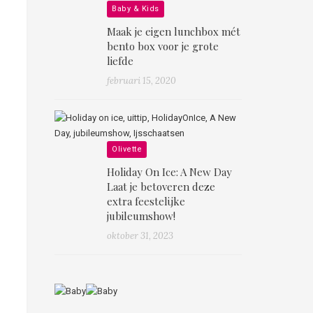
Baby & Kids
Maak je eigen lunchbox mét
bento box voor je grote
liefde
februari 15, 2020
Olivette
Holiday On Ice: A New Day
Laat je betoveren deze
extra feestelijke
jubileumshow!
oktober 31, 2023