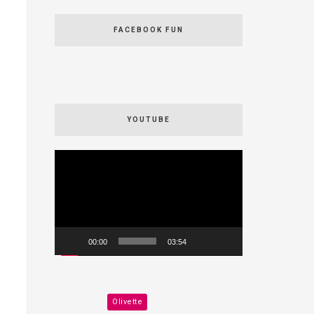
FACEBOOK FUN
YOUTUBE
Videospeler
00:00
03:54
Olivette