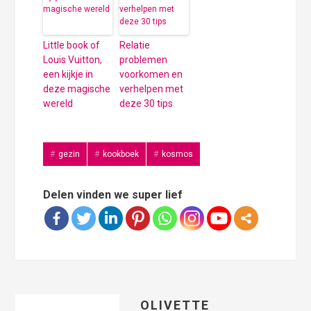
Little book of
Relatie
Louis Vuitton,
problemen
een kijkje in
voorkomen en
deze magische
verhelpen met
wereld
deze 30 tips
gezin
kookboek
kosmos
Delen vinden we super lief
OLIVETTE