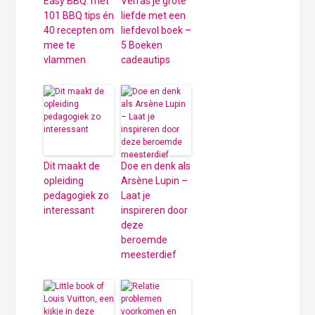
Easy BBQ: met
Verras je grote
101 BBQ tips én
liefde met een
40 recepten om
liefdevol boek –
mee te
5 Boeken
vlammen
cadeautips
Dit maakt de
Doe en denk als
opleiding
Arsène Lupin –
pedagogiek zo
Laat je
interessant
inspireren door
deze
beroemde
meesterdief