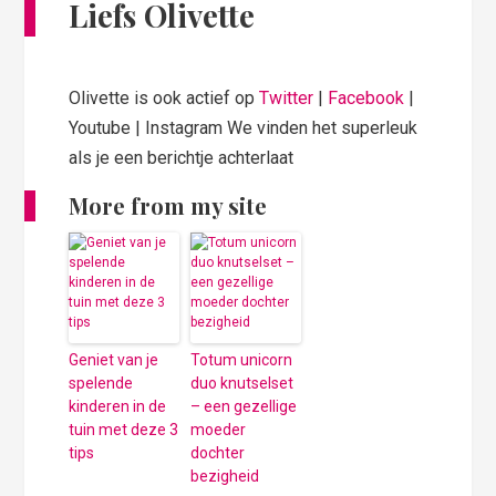
Liefs Olivette
Olivette is ook actief op
Twitter
|
Facebook
|
Youtube | Instagram We vinden het superleuk
als je een berichtje achterlaat
More from my site
Geniet van je
Totum unicorn
spelende
duo knutselset
kinderen in de
– een gezellige
tuin met deze 3
moeder
tips
dochter
bezigheid