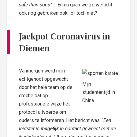
safe than sorry”
… En nu gaan we ze wellicht
ook nog gebruiken ook.. of toch niet?
Jackpot Coronavirus in
Diemen
Vanmorgen werd mijn
echtgenoot opgewacht
Mijn
door het hele team op de
studententijd in
crèche dat op
China
professionele wijze het
protocol uitvoerde om
ouders te informeren. Het bericht was: “
Een
leidster is
mogelijk
in contact geweest met de
Nederlander uit Tilburg die met het virus is