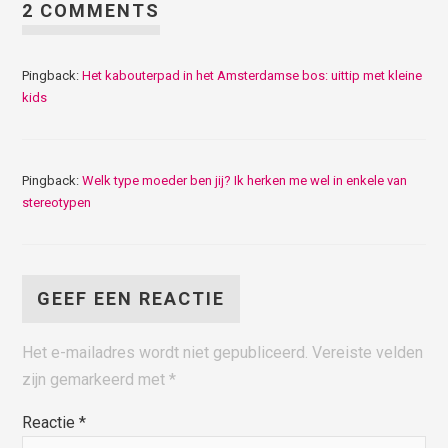
2 COMMENTS
Pingback:
Het kabouterpad in het Amsterdamse bos: uittip met kleine
kids
Pingback:
Welk type moeder ben jij? Ik herken me wel in enkele van
stereotypen
GEEF EEN REACTIE
Het e-mailadres wordt niet gepubliceerd.
Vereiste velden
zijn gemarkeerd met
*
Reactie
*