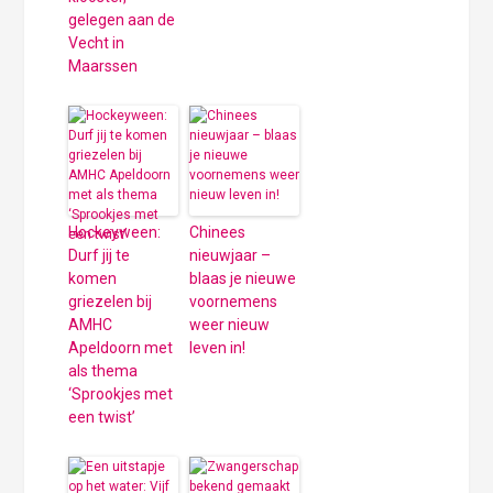
gelegen aan de
Vecht in
Maarssen
Hockeyween:
Chinees
Durf jij te
nieuwjaar –
komen
blaas je nieuwe
griezelen bij
voornemens
AMHC
weer nieuw
Apeldoorn met
leven in!
als thema
‘Sprookjes met
een twist’