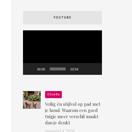
YOUTUBE
Videospeler
00:00
03:54
Olivette
Veilig én stijlvol op pad met
je hond. Waarom een goed
tuigje meer verschil maakt
dan je denkt
augustus 4, 2026