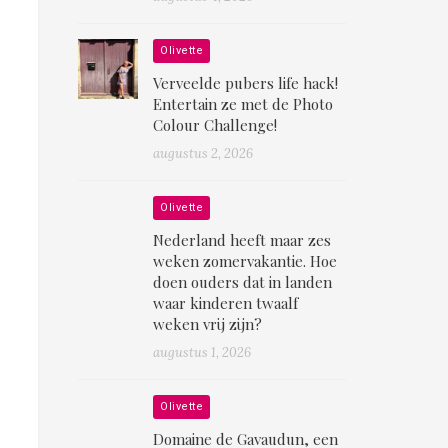
Olivette
Verveelde pubers life hack!
Entertain ze met de Photo
Colour Challenge!
augustus 2, 2026
Olivette
Nederland heeft maar zes
weken zomervakantie. Hoe
doen ouders dat in landen
waar kinderen twaalf
weken vrij zijn?
augustus 1, 2026
Olivette
Domaine de Gavaudun, een