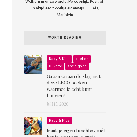
Welkom in onze wereld. Persoonlijk. Positief.
En altijd een tikkeltje eigenwijs. – Liefs,
Marjolein
WORTH READING
Baby & Kids
boeken
Olivette
speelgoed
Ga samen aan de slag met
deze LEGO boeken
waarmee je echt kunt
bouwen!
juli 15, 2020
Baby & Kids
Maak je eigen lunchbox mét
bento box voor je grote