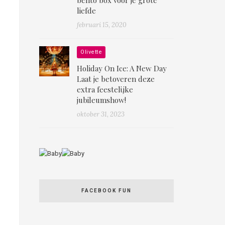
liefde
februari 15, 2020
Olivette
Holiday On Ice: A New Day
Laat je betoveren deze
extra feestelijke
jubileumshow!
oktober 31, 2023
FACEBOOK FUN