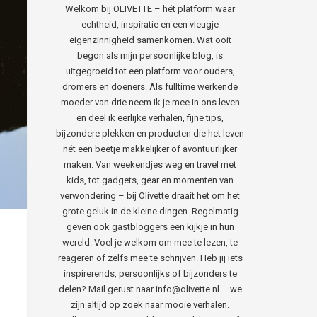
Welkom bij OLIVETTE – hét platform waar
echtheid, inspiratie en een vleugje
eigenzinnigheid samenkomen. Wat ooit
begon als mijn persoonlijke blog, is
uitgegroeid tot een platform voor ouders,
dromers en doeners. Als fulltime werkende
moeder van drie neem ik je mee in ons leven
en deel ik eerlijke verhalen, fijne tips,
bijzondere plekken en producten die het leven
nét een beetje makkelijker of avontuurlijker
maken. Van weekendjes weg en travel met
kids, tot gadgets, gear en momenten van
verwondering – bij Olivette draait het om het
grote geluk in de kleine dingen. Regelmatig
geven ook gastbloggers een kijkje in hun
wereld. Voel je welkom om mee te lezen, te
reageren of zelfs mee te schrijven. Heb jij iets
inspirerends, persoonlijks of bijzonders te
delen? Mail gerust naar info@olivette.nl – we
zijn altijd op zoek naar mooie verhalen.