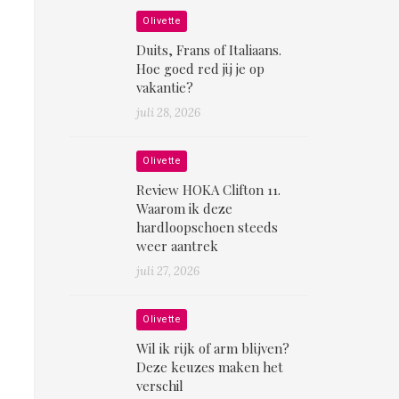
Olivette
Duits, Frans of Italiaans.
Hoe goed red jij je op
vakantie?
juli 28, 2026
Olivette
Review HOKA Clifton 11.
Waarom ik deze
hardloopschoen steeds
weer aantrek
juli 27, 2026
Olivette
Wil ik rijk of arm blijven?
Deze keuzes maken het
verschil