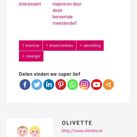
interessant
inspireren door
deze
beroemde
meesterdief
kosmos
kraamcadeau
opvoeding
zwanger
Delen vinden we super lief
OLIVETTE
http://www.olivette.nl