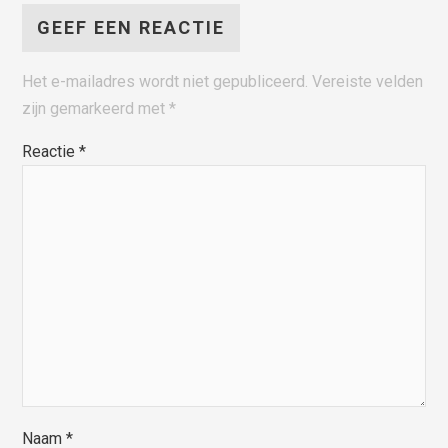
GEEF EEN REACTIE
Het e-mailadres wordt niet gepubliceerd.
Vereiste velden
zijn gemarkeerd met
*
Reactie
*
Naam
*