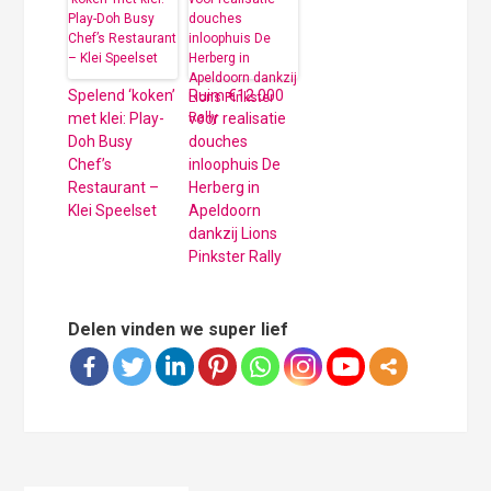
Spelend ‘koken’
Ruim €12.000
met klei: Play-
voor realisatie
Doh Busy
douches
Chef’s
inloophuis De
Restaurant –
Herberg in
Klei Speelset
Apeldoorn
dankzij Lions
Pinkster Rally
Delen vinden we super lief