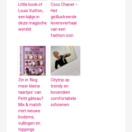
Little book of
Coco Chanel –
Louis Vuitton,
Het
een kijkje in
geïllustreerde
deze magische
levensverhaal
wereld
van een
fashion icon
Zin in ‘Nog
Citytrip op
meer kleine
trendy en
taartjes’ van
bovendien
Petit gâteau?
comfortabele
Mix & match
schoenen
met nieuwe
bodems,
vullingen en
toppings