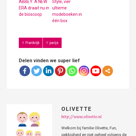
ABBEY: A NEW
Style, vier
ERA draait nu in
ultieme
de bioscoop
modeboeken in
één box
Frankrijk
parijs
Delen vinden we super lief
OLIVETTE
http://www.olivette.nl
Welkom bij familie Olivette, Fun,
gekkigheid en niet geheel volgens de