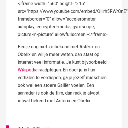
<iframe width=”560″ height=”315″
src=”https://www.youtube.com/embed/OHrh5RWrOnE”
frameborder=”0″ allow=”accelerometer;
autoplay; encrypted-media; gyroscope;
picture-in-picture” allowfullscreen></iframe>
Ben je nog niet zo bekend met Astérix en
Obelix en wil je meer weten, dan staat op
internet veel informatie. Je kunt bijvoorbeeld
Wikipedia
raadplegen. En door je in hun
verhalen te verdiepen, ga je jezelf misschien
ook wel een stoere Galliër voelen. Een
aanrader is ook de film, dan raak je alvast
ietwat bekend met Asterix en Obelix.