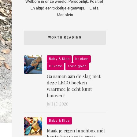
Welkom in onze wereld. Persoonlijk. Positief.
En altijd een tikkeltje eigenwijs. – Liefs,
Marjolein
WORTH READING
Baby & Kids
boeken
Olivette
speelgoed
Ga samen aan de slag met
deze LEGO boeken
waarmee je echt kunt
bouwen!
juli 15, 2020
Baby & Kids
Maak je eigen lunchbox mét
bento box voor je grote