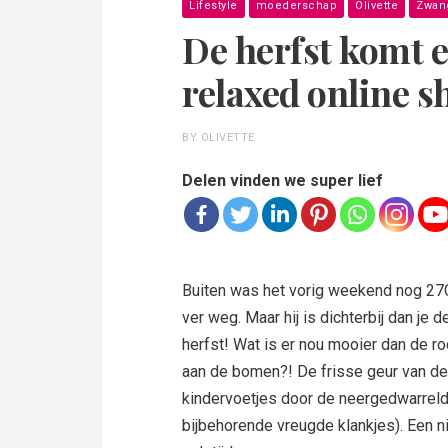
Lifestyle
moederschap
Olivette
Zwan
De herfst komt e
relaxed online s
BY OLIVETTE
Delen vinden we super lief
Buiten was het vorig weekend nog 27C.
ver weg. Maar hij is dichterbij dan je d
herfst! Wat is er nou mooier dan de r
aan de bomen?! De frisse geur van de 
kindervoetjes door de neergedwarrel
bijbehorende vreugde klankjes). Een 