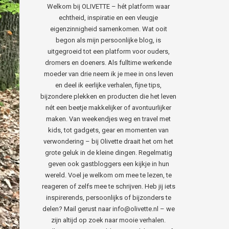
Welkom bij OLIVETTE – hét platform waar
echtheid, inspiratie en een vleugje
eigenzinnigheid samenkomen. Wat ooit
begon als mijn persoonlijke blog, is
uitgegroeid tot een platform voor ouders,
dromers en doeners. Als fulltime werkende
moeder van drie neem ik je mee in ons leven
en deel ik eerlijke verhalen, fijne tips,
bijzondere plekken en producten die het leven
nét een beetje makkelijker of avontuurlijker
maken. Van weekendjes weg en travel met
kids, tot gadgets, gear en momenten van
verwondering – bij Olivette draait het om het
grote geluk in de kleine dingen. Regelmatig
geven ook gastbloggers een kijkje in hun
wereld. Voel je welkom om mee te lezen, te
reageren of zelfs mee te schrijven. Heb jij iets
inspirerends, persoonlijks of bijzonders te
delen? Mail gerust naar info@olivette.nl – we
zijn altijd op zoek naar mooie verhalen.