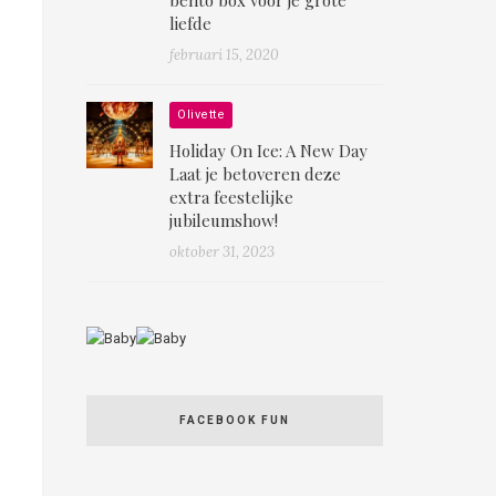
liefde
februari 15, 2020
Olivette
Holiday On Ice: A New Day
Laat je betoveren deze
extra feestelijke
jubileumshow!
oktober 31, 2023
FACEBOOK FUN