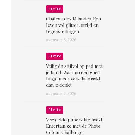
Olivette
Château des Milandes. Een
leven vol glitter, strijd en
tegenstellingen
augustus 8, 2026
Olivette
Veilig én stijlvol op pad met
je hond. Waarom een goed
tuigje meer verschil maakt
dan je denkt
augustus 4, 2026
Olivette
Verveelde pubers life hack!
Entertain ze met de Photo
Colour Challenge!