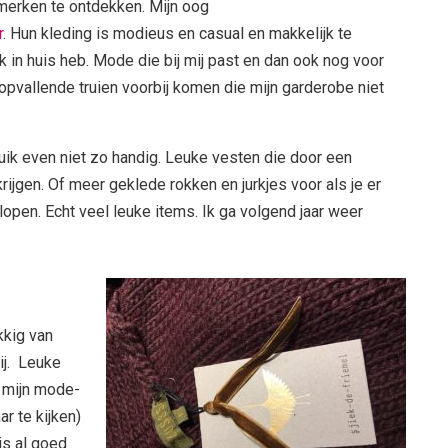
 merken te ontdekken. Mijn oog
r
. Hun kleding is modieus en casual en makkelijk te
 in huis heb. Mode die bij mij past en dan ook nog voor
r opvallende truien voorbij komen die mijn garderobe niet
buik even niet zo handig. Leuke vesten die door een
ijgen. Of meer geklede rokken en jurkjes voor als je er
 lopen. Echt veel leuke items. Ik ga volgend jaar weer
kkig van
ij. Leuke
n mijn mode-
r te kijken)
is al goed