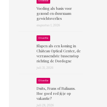
Olivette
Voeding als basis voor
gezond en duurzaam
gewichtsverlies
augustus 1, 2026
Olivette
Slapen als een koning in
Château Optical Center, de
verrassendste tussenstop
richting de Dordogne
juli 31, 2026
Olivette
Duits, Frans of Italiaans.
Hoe goed red jij je op
vakantie?
juli 28, 2026