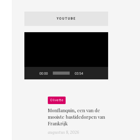
YOUTUBE
Videospeler
00:00
03:54
Olivette
Monflanquin, een van de
mooiste bastidedorpen van
Frankrijk
augustus 8, 2026