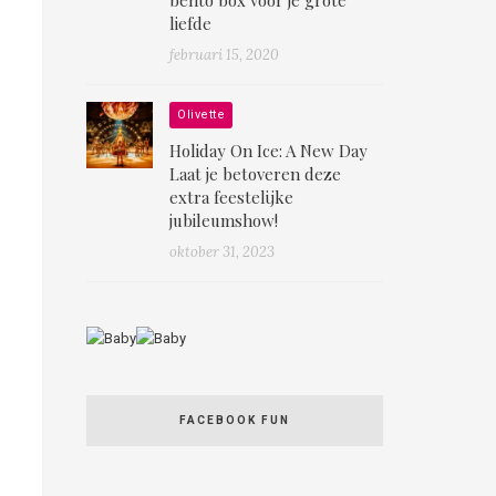
liefde
februari 15, 2020
Olivette
Holiday On Ice: A New Day
Laat je betoveren deze
extra feestelijke
jubileumshow!
oktober 31, 2023
FACEBOOK FUN