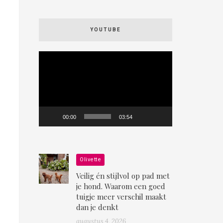
YOUTUBE
Videospeler
00:00
03:54
Olivette
Veilig én stijlvol op pad met
je hond. Waarom een goed
tuigje meer verschil maakt
dan je denkt
augustus 4, 2026