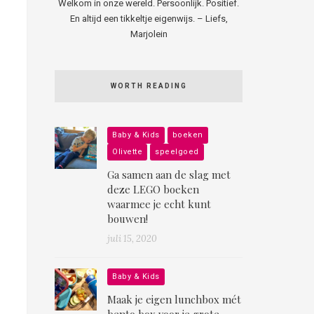
Welkom in onze wereld. Persoonlijk. Positief.
En altijd een tikkeltje eigenwijs. – Liefs,
Marjolein
WORTH READING
Baby & Kids
boeken
Olivette
speelgoed
Ga samen aan de slag met
deze LEGO boeken
waarmee je echt kunt
bouwen!
juli 15, 2020
Baby & Kids
Maak je eigen lunchbox mét
bento box voor je grote