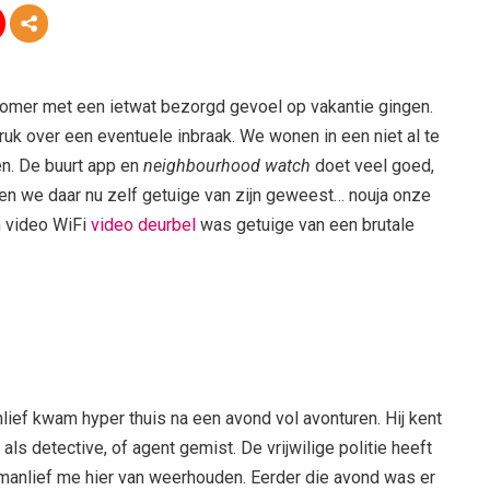
 zomer met een ietwat bezorgd gevoel op vakantie gingen.
ruk over een eventuele inbraak. We wonen in een niet al te
en. De buurt app en
neighbourhood watch
doet veel goed,
ten we daar nu zelf getuige van zijn geweest… nouja onze
jn video WiFi
video deurbel
was getuige van een brutale
lief kwam hyper thuis na een avond vol avonturen. Hij kent
als detective, of agent gemist. De vrijwilige politie heeft
t manlief me hier van weerhouden. Eerder die avond was er