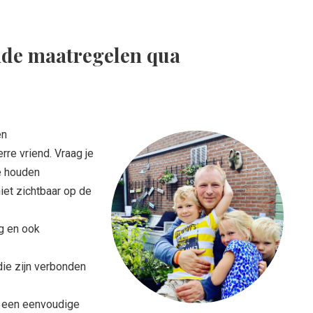
de maatregelen qua
en
re vriend. Vraag je
te houden
iet zichtbaar op de
ng en ook
die zijn verbonden
p een eenvoudige