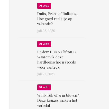
Olivette
Duits, Frans of Italiaans.
Hoe goed red jij je op
vakantie?
juli 28, 2026
Olivette
Review HOKA Clifton 11.
Waarom ik deze
hardloopschoen steeds
weer aantrek
juli 27, 2026
Olivette
Wil ik rijk of arm blijven?
Deze keuzes maken het
verschil