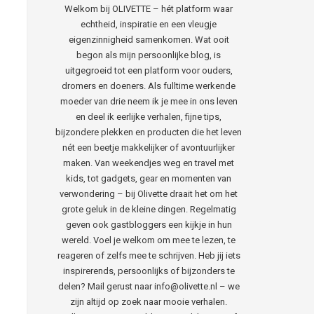
Welkom bij OLIVETTE – hét platform waar
echtheid, inspiratie en een vleugje
eigenzinnigheid samenkomen. Wat ooit
begon als mijn persoonlijke blog, is
uitgegroeid tot een platform voor ouders,
dromers en doeners. Als fulltime werkende
moeder van drie neem ik je mee in ons leven
en deel ik eerlijke verhalen, fijne tips,
bijzondere plekken en producten die het leven
nét een beetje makkelijker of avontuurlijker
maken. Van weekendjes weg en travel met
kids, tot gadgets, gear en momenten van
verwondering – bij Olivette draait het om het
grote geluk in de kleine dingen. Regelmatig
geven ook gastbloggers een kijkje in hun
wereld. Voel je welkom om mee te lezen, te
reageren of zelfs mee te schrijven. Heb jij iets
inspirerends, persoonlijks of bijzonders te
delen? Mail gerust naar info@olivette.nl – we
zijn altijd op zoek naar mooie verhalen.