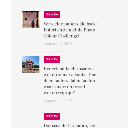
Olivette
Verveelde pubers life hack!
Entertain ze met de Photo
Colour Challenge!
augustus 2, 2026
Olivette
Nederland heeft maar zes
weken zomervakantie. Hoe
doen ouders dat in landen
waar kinderen twaalf
weken vrij zijn?
augustus 1, 2026
Olivette
Domaine de Gavaudun, een