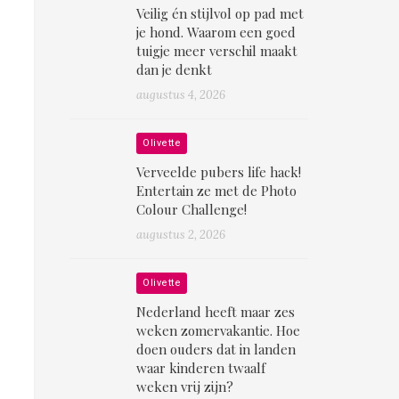
Veilig én stijlvol op pad met
je hond. Waarom een goed
tuigje meer verschil maakt
dan je denkt
augustus 4, 2026
Olivette
Verveelde pubers life hack!
Entertain ze met de Photo
Colour Challenge!
augustus 2, 2026
Olivette
Nederland heeft maar zes
weken zomervakantie. Hoe
doen ouders dat in landen
waar kinderen twaalf
weken vrij zijn?