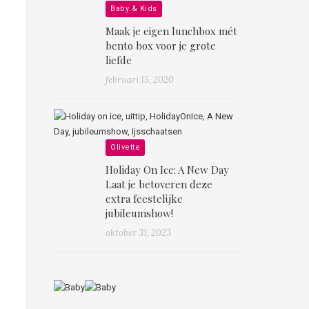
Baby & Kids
Maak je eigen lunchbox mét
bento box voor je grote
liefde
februari 15, 2020
Olivette
Holiday On Ice: A New Day
Laat je betoveren deze
extra feestelijke
jubileumshow!
oktober 31, 2023