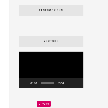
FACEBOOK FUN
YOUTUBE
Videospeler
00:00
03:54
Olivette