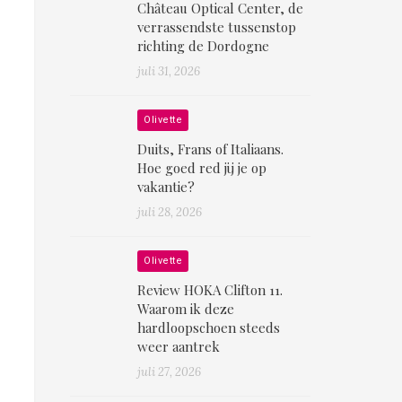
Château Optical Center, de
verrassendste tussenstop
richting de Dordogne
juli 31, 2026
Olivette
Duits, Frans of Italiaans.
Hoe goed red jij je op
vakantie?
juli 28, 2026
Olivette
Review HOKA Clifton 11.
Waarom ik deze
hardloopschoen steeds
weer aantrek
juli 27, 2026