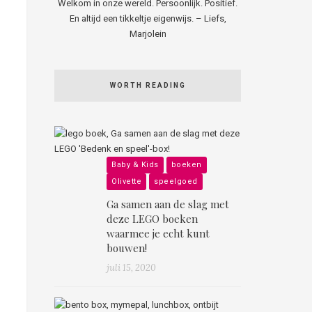
Welkom in onze wereld. Persoonlijk. Positief.
En altijd een tikkeltje eigenwijs. – Liefs,
Marjolein
WORTH READING
Baby & Kids
boeken
Olivette
speelgoed
Ga samen aan de slag met
deze LEGO boeken
waarmee je echt kunt
bouwen!
juli 15, 2020