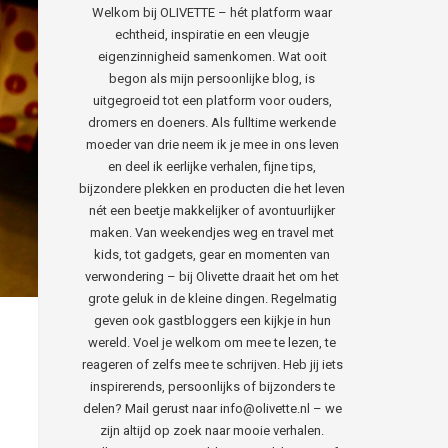
Welkom bij OLIVETTE – hét platform waar
echtheid, inspiratie en een vleugje
eigenzinnigheid samenkomen. Wat ooit
begon als mijn persoonlijke blog, is
uitgegroeid tot een platform voor ouders,
dromers en doeners. Als fulltime werkende
moeder van drie neem ik je mee in ons leven
en deel ik eerlijke verhalen, fijne tips,
bijzondere plekken en producten die het leven
nét een beetje makkelijker of avontuurlijker
maken. Van weekendjes weg en travel met
kids, tot gadgets, gear en momenten van
verwondering – bij Olivette draait het om het
grote geluk in de kleine dingen. Regelmatig
geven ook gastbloggers een kijkje in hun
wereld. Voel je welkom om mee te lezen, te
reageren of zelfs mee te schrijven. Heb jij iets
inspirerends, persoonlijks of bijzonders te
delen? Mail gerust naar info@olivette.nl – we
zijn altijd op zoek naar mooie verhalen.