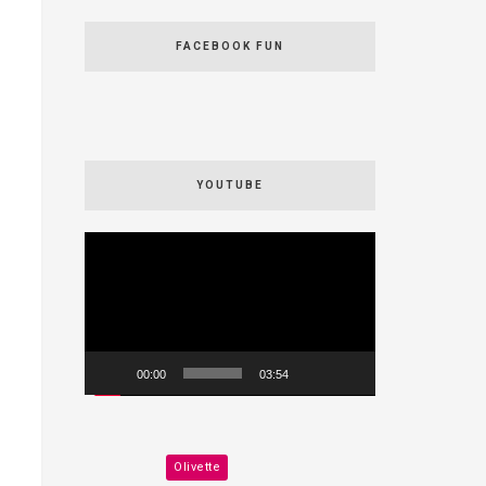
FACEBOOK FUN
YOUTUBE
Videospeler
00:00
03:54
Olivette