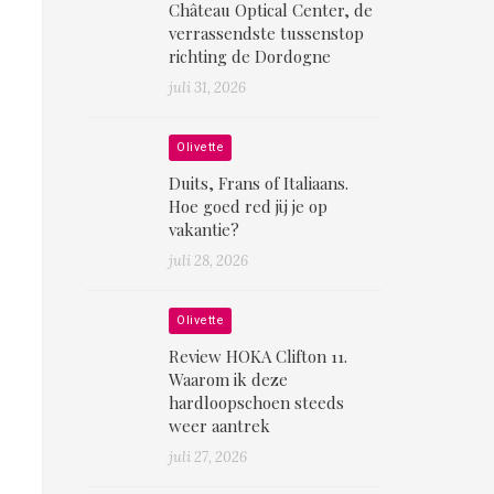
Château Optical Center, de
verrassendste tussenstop
richting de Dordogne
juli 31, 2026
Olivette
Duits, Frans of Italiaans.
Hoe goed red jij je op
vakantie?
juli 28, 2026
Olivette
Review HOKA Clifton 11.
Waarom ik deze
hardloopschoen steeds
weer aantrek
juli 27, 2026