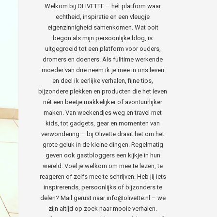
Welkom bij OLIVETTE – hét platform waar
echtheid, inspiratie en een vleugje
eigenzinnigheid samenkomen. Wat ooit
begon als mijn persoonlijke blog, is
uitgegroeid tot een platform voor ouders,
dromers en doeners. Als fulltime werkende
moeder van drie neem ik je mee in ons leven
en deel ik eerlijke verhalen, fijne tips,
bijzondere plekken en producten die het leven
nét een beetje makkelijker of avontuurlijker
maken. Van weekendjes weg en travel met
kids, tot gadgets, gear en momenten van
verwondering – bij Olivette draait het om het
grote geluk in de kleine dingen. Regelmatig
geven ook gastbloggers een kijkje in hun
wereld. Voel je welkom om mee te lezen, te
reageren of zelfs mee te schrijven. Heb jij iets
inspirerends, persoonlijks of bijzonders te
delen? Mail gerust naar info@olivette.nl – we
zijn altijd op zoek naar mooie verhalen.