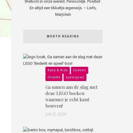
Welkom in onze wereld. Persoonlijk. Positief.
En altijd een tikkeltje eigenwijs. – Liefs,
Marjolein
WORTH READING
Baby & Kids
boeken
Olivette
speelgoed
Ga samen aan de slag met
deze LEGO boeken
waarmee je echt kunt
bouwen!
juli 15, 2020