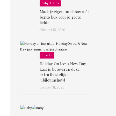
Baby & Kids
Maak je eigen lunchbox mét
bento box voor je grote
liefde
februari 15, 2020
Olivette
Holiday On Ice: A New Day
Laat je betoveren deze
extra feestelijke
jubileumshow!
oktober 31, 2023