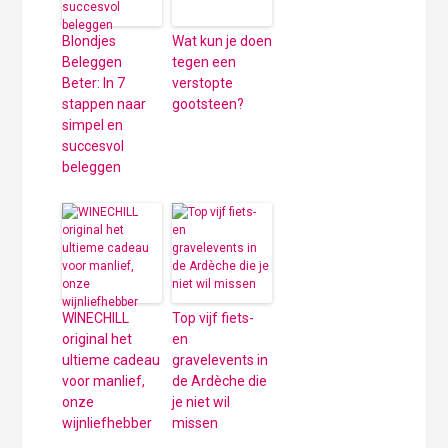
Blondjes
Wat kun je doen
Beleggen
tegen een
Beter: In 7
verstopte
stappen naar
gootsteen?
simpel en
succesvol
beleggen
WINECHILL
Top vijf fiets-
original het
en
ultieme cadeau
gravelevents in
voor manlief,
de Ardèche die
onze
je niet wil
wijnliefhebber
missen