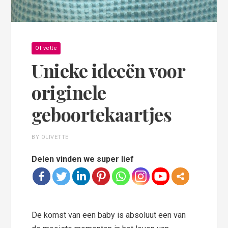
Olivette
Unieke ideeën voor
originele
geboortekaartjes
BY OLIVETTE
Delen vinden we super lief
De komst van een baby is absoluut een van