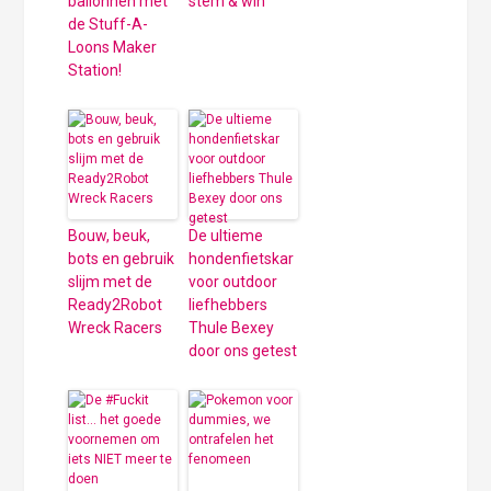
ballonnen met
stem & win
de Stuff-A-
Loons Maker
Station!
Bouw, beuk,
De ultieme
bots en gebruik
hondenfietskar
slijm met de
voor outdoor
Ready2Robot
liefhebbers
Wreck Racers
Thule Bexey
door ons getest