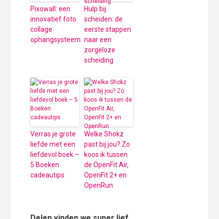
Pixowall: een
Hulp bij
innovatief foto
scheiden: de
collage
eerste stappen
ophangsysteem
naar een
zorgeloze
scheiding
Verras je grote
Welke Shokz
liefde met een
past bij jou? Zo
liefdevol boek –
koos ik tussen
5 Boeken
de OpenFit Air,
cadeautips
OpenFit 2+ en
OpenRun
Delen vinden we super lief