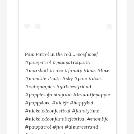
Paw Patrol in the roll… woef woef
#pawpatrol #pawpatrolparty
#marshall #cake #family #kids #love
#momlife #cute #sky #paw #dogs
#cutepuppies #girlsbestfriend
#puppiesofinstagram #kraantjepappie
#puppylove #nickjr #happykid
#nickelodeonfestival #familytime
#nickelodeonfamiliefestival #momlife
#pawpatrol #fun #almerestrand