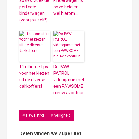
advies: zoek de
kinderwagen is
perfecte
onze held en
kinderwagen
wel hierom….
(voor jou zelf!)
11 ultieme tips
Dé PAW
voor het kiezen
PATROL
uit de diverse
videogame met
dakkoffers!
een PAWSOME
nieuw avontuur
Paw Patrol
veiligheid
Delen vinden we super lief